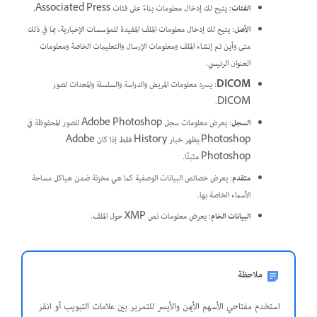
الفئات
:
يتيح لك إدخال معلومات بناءً على فئات Associated Press.
الأصل
:
يتيح لك إدخال معلومات الملف المفيدة للمؤسسات الإخبارية، بما في ذلك
متى وأين تم إنشاء الملف ومعلومات الإرسال والتعليمات الخاصة ومعلومات
العنوان الرئيسي.
DICOM
: يسرد معلومات المريض والدراسة والسلسلة والمعدات لصور
DICOM.
السجل
:
يعرض معلومات سجل Adobe Photoshop للصور المحفوظة في
Photoshop.يظهر خيار History فقط إذا كان Adobe
Photoshop مثبتًا.
متقدم
:
يعرض خصائص البيانات الوصفية كما هي مخزنة ضمن هياكل مساحة
الأسماء الخاصة بها.
البيانات الخام
:
يعرض معلومات نص XMP حول الملف.
ملاحظة
استخدم مفتاحي الأسهم الأيمن والأيسر للتمرير بين علامات التبويب أو انقر