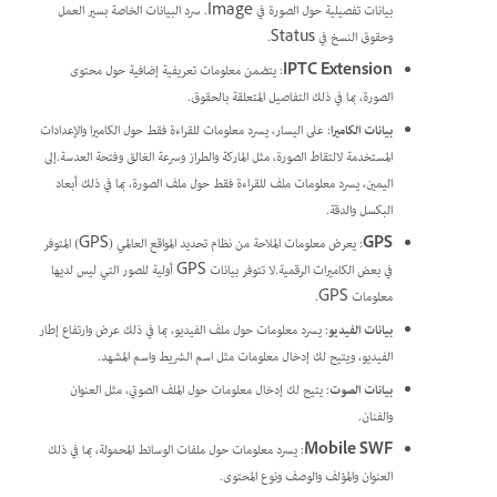
بيانات تفصيلية حول الصورة في Image. سرد البيانات الخاصة بسير العمل
وحقوق النسخ في Status.
IPTC Extension
:
يتضمن معلومات تعريفية إضافية حول محتوى
الصورة، بما في ذلك التفاصيل المتعلقة بالحقوق.
بيانات الكاميرا
:
على اليسار، يسرد معلومات للقراءة فقط حول الكاميرا والإعدادات
المستخدمة لالتقاط الصورة، مثل الماركة والطراز وسرعة الغالق وفتحة العدسة.إلى
اليمين، يسرد معلومات ملف للقراءة فقط حول ملف الصورة، بما في ذلك أبعاد
البكسل والدقة.
GPS
:
يعرض معلومات الملاحة من نظام تحديد المواقع العالمي (GPS) المتوفر
في بعض الكاميرات الرقمية.لا تتوفر بيانات GPS أولية للصور التي ليس لديها
معلومات GPS.
بيانات الفيديو
:
يسرد معلومات حول ملف الفيديو، بما في ذلك عرض وارتفاع إطار
الفيديو، ويتيح لك إدخال معلومات مثل اسم الشريط واسم المشهد.
بيانات الصوت
:
يتيح لك إدخال معلومات حول الملف الصوتي، مثل العنوان
والفنان.
Mobile SWF
:
يسرد معلومات حول ملفات الوسائط المحمولة، بما في ذلك
العنوان والمؤلف والوصف ونوع المحتوى.