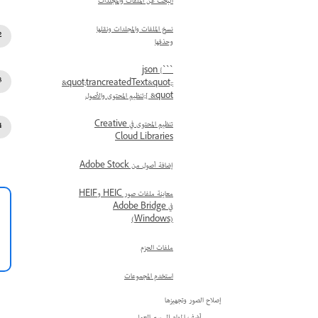
البحث عن الملفات والمجلدات
نسخ الملفات والمجلدات ونقلها
وحذفها
```json {
&quot;trancreatedText&quot;:
[ &quot;تنظيم المحتوى والأصول
تنظيم المحتوى في Creative
Cloud Libraries
إضافة أصول من Adobe Stock
معاينة ملفات صور HEIC وHEIF
في Adobe Bridge
(Windows)
ملفات الحزم
استخدم المجموعات
إصلاح الصور وتجهيزها