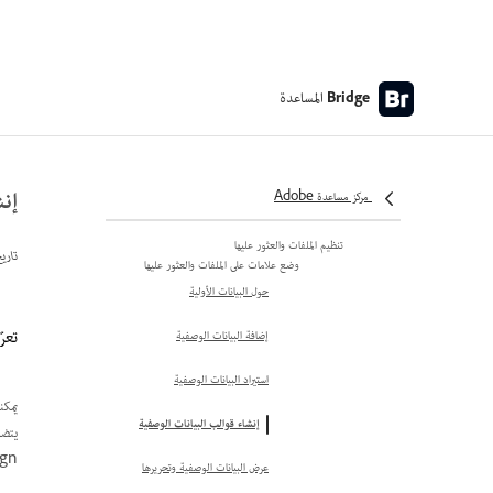
مساحة عمل Adobe Bridge
تخصيص مساحة العمل
المساعدة
Bridge
ضبط اللوحات
تعديل عرض لوحة Content في Adobe
Bridge
إنش
مركز مساعدة Adobe
تعيين تفضيلات واجهة المستخدم
تنظيم الملفات والعثور عليها
تاري
وضع علامات على الملفات والعثور عليها
حول البيانات الأولية
تعرّ
إضافة البيانات الوصفية
استيراد البيانات الوصفية
يمكنك إ
إنشاء قوالب البيانات الوصفية
InDesign المُنشأة باستخدام برنامج ممكن 
عرض البيانات الوصفية وتحريرها