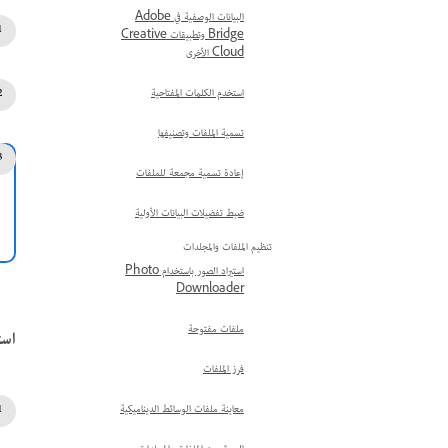
البيانات الوصفية في Adobe
Bridge وتطبيقات Creative
Cloud الأخرى
استخدم الكلمات المفتاحية
تسمية الملفات وتصنيفها
إعادة تسمية مجمعة للملفات
ضبط تفضيلات البيانات الأولية
تنظيم الملفات والمجلدات
استيراد الصور باستخدام Photo
Downloader
ملفات مفتوحة
است
فرز الملفات
معاينة ملفات الوسائط الديناميكية