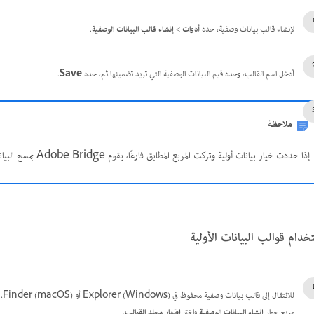
لإنشاء قالب بيانات وصفية، حدد
أدوات
>
إنشاء قالب البيانات الوصفية
.
أدخل اسم القالب، وحدد قيم البيانات الوصفية التي تريد تضمينها.ثم، حدد
Save
.
ملاحظة
إذا حددت خيار بيانات أولية وتركت المربع المطابق فارغًا، يقوم Adobe Bridge بمسح البيانات الأولية الموجودة عند تطبيق القالب.
خدام قوالب البيانات الأولية
للانتقال إلى قالب بيانات وصفية محفوظ في Explorer (Windows) أو Finder (macOS)، حدد
مربع حوار
إنشاء البيانات الوصفية
واختر
إظهار مجلد القوالب
.