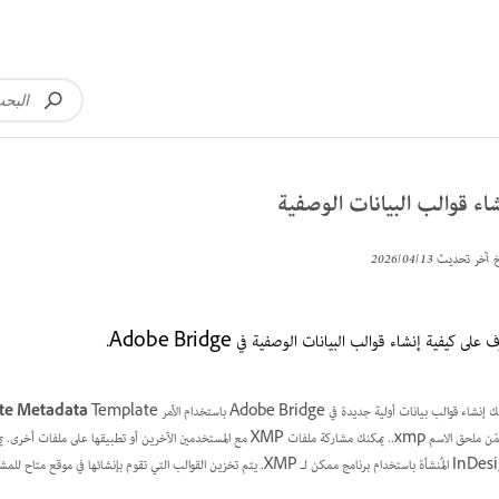
اء قوالب البيانات الوصفية
خ آخر تحديث
13‏/04‏/2026
ف على كيفية إنشاء قوالب البيانات الوصفية في Adobe Bridge.
نشاء قوالب بيانات أولية جديدة في Adobe Bridge باستخدام الأمر
Template. يمكنك أيضًا تعديل البيانات الأولية في شاشة
te Metadata
يتضمّن ملحق الاسم xmp.. يمكنك مشاركة ملفات XMP مع المستخدمين الآخرين أو 
لـ XMP. يتم تخزين القوالب التي تقوم بإنشائها في موقع متاح للمشاركة بواسطة برامج ذات خاصية XMP متاحة.