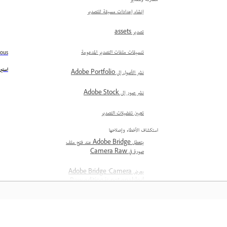
مشاركة وتصدير
إنشاء إعدادات مسبقة للتصدير
تصدير assets
تنسيقات ملفات التصدير المدعومة
ious
استير
نشر الأصول إلى Adobe Portfolio
نشر صور إلى Adobe Stock
تعيين تفضيلات التصدير
استكشاف الأخطاء وإصلاحها
يتعطل Adobe Bridge عند فتح ملف
صورة في Camera Raw
يعرض Adobe Bridge 'Camera
Raw editing is not enabled'
الخطأ: &quot;صادف Bridge مشكلة في
برنامج تشغيل الشاشة&quot;