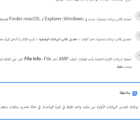
لحذف قالب بيانات وصفية، حدده في Explorer (Windows) أو Finder (macOS) واضغط على
لتعديل قالب بيانات وصفية، اختر أدوات >
تعديل قالب البيانات الوصفية
>
[اسم القالب].
أدخل قيمًا مختلف
لحفظ البيانات الأولية الخاصة بأحد الملفات كملف XMP، اختر File >‏
File Info
. انقر على القائمة 
وحدد
حفظ
.
ملاحظة
يمكنك تصدير البيانات الأولية من ملف واحد فقط في المرة الواحدة. في حالة تحديد ملفات متعددة، لن ي