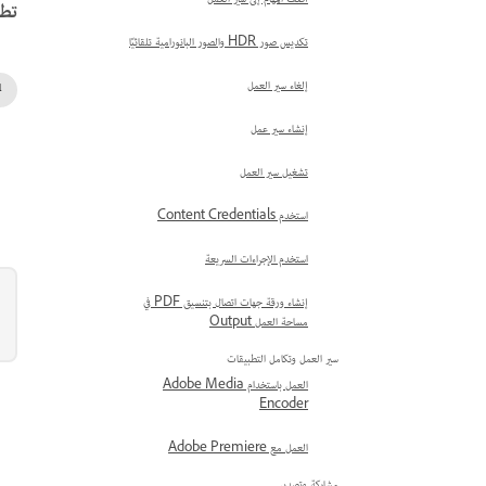
أضف المهام إلى سير العمل
تطب
تكديس صور HDR والصور البانورامية تلقائيًا
إلغاء سير العمل
إنشاء سير عمل
تشغيل سير العمل
استخدم Content Credentials
استخدم الإجراءات السريعة
إنشاء ورقة جهات اتصال بتنسيق PDF في
مساحة العمل Output
سير العمل وتكامل التطبيقات
العمل باستخدام Adobe Media
Encoder
العمل مع Adobe Premiere