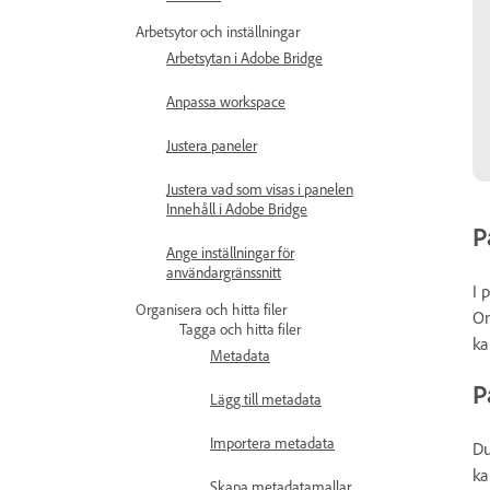
Arbetsytor och inställningar
Arbetsytan i Adobe Bridge
Anpassa workspace
Justera paneler
Justera vad som visas i panelen
Innehåll i Adobe Bridge
P
Ange inställningar för
användargränssnitt
I 
Organisera och hitta filer
Om
Tagga och hitta filer
ka
Metadata
P
Lägg till metadata
Importera metadata
Du
ka
Skapa metadatamallar