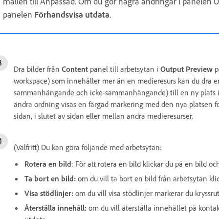
mallen till Anpassad. Om du gör några ändringar i panelen U
panelen
Förhandsvisa utdata
.
Dra bilder från
Content
panel till arbetsytan i
Output Preview
p
workspace) som innehåller mer än en medieresurs kan du dra en e
sammanhängande och icke-sammanhängande) till en ny plats i 
ändra ordning visas en färgad markering med den nya platsen fö
sidan, i slutet av sidan eller mellan andra medieresurser.
(Valfritt) Du kan göra följande med arbetsytan:
Rotera en bild
: För att rotera en bild klickar du på en bild o
Ta bort en bild:
om du vill ta bort en bild från arbetsytan k
Visa stödlinjer:
om du vill visa stödlinjer markerar du kryssr
Återställa innehåll:
om du vill återställa innehållet på konta