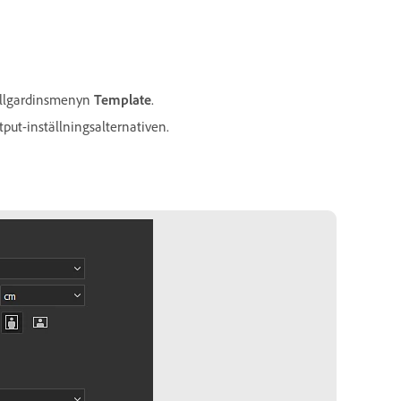
rullgardinsmenyn
Template
.
utput-inställningsalternativen.