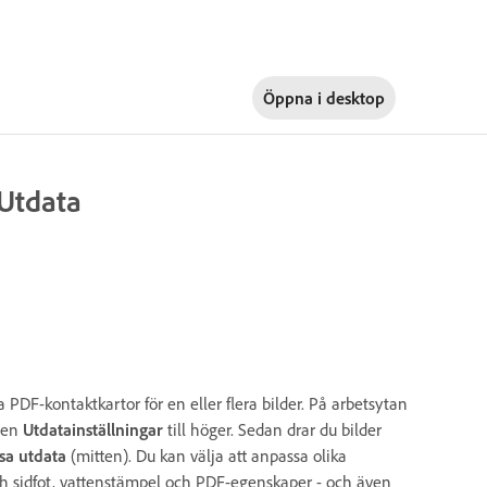
Öppna i
desktop
Utdata
a PDF-kontaktkartor för en eller flera bilder. På arbetsytan
elen
Utdatainställningar
till höger. Sedan drar du bilder
sa utdata
(mitten). Du kan välja att anpassa olika
ch sidfot, vattenstämpel och PDF-egenskaper - och även