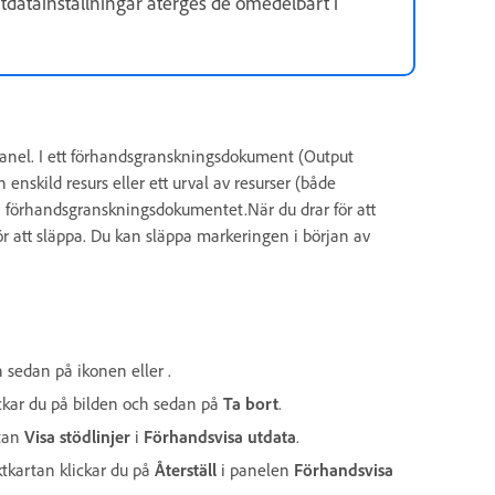
tdatainställningar återges de omedelbart i
anel. I ett förhandsgranskningsdokument (Output
nskild resurs eller ett urval av resurser (både
förhandsgranskningsdokumentet.När du drar för att
r att släppa. Du kan släppa markeringen i början av
ch sedan på ikonen eller .
lickar du på bilden och sedan på
Ta bort
.
utan
Visa stödlinjer
i
Förhandsvisa utdata
.
ktkartan klickar du på
Återställ
i panelen
Förhandsvisa