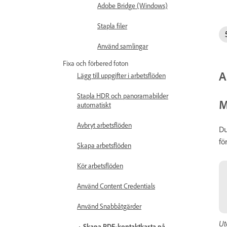
Adobe Bridge (Windows)
Stapla filer
Använd samlingar
Fixa och förbered foton
A
Lägg till uppgifter i arbetsflöden
Stapla HDR och panoramabilder
M
automatiskt
Avbryt arbetsflöden
Du
fö
Skapa arbetsflöden
Kör arbetsflöden
Använd Content Credentials
Använd Snabbåtgärder
Ut
Skapa PDF-kontaktkarta på