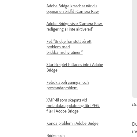
Adobe Bridge kraschar när du
öppnar en bildfil i Camera Raw
Adobe Bridge visar 'Camera Raw-
redigering är inte aktiverad'
Fel: ”Bridge har stött på ett
problem med
bildskärmdrivrutinen”
Startskriptet hittades inte i Adobe
Bridge
Felsök appfrysningar och
prestandaproblem
XMP-fil som skapats vid
Do
metadatauppdatering för JPEG-
filer i Adobe Bridge
Kända problem i Adobe Bridge
Du
in
Bridge och