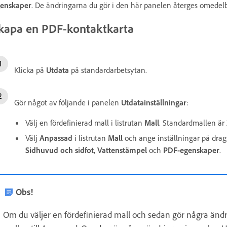
enskaper
. De ändringarna du gör i den här panelen återges omedel
kapa en PDF-kontaktkarta
Klicka på
Utdata
på standardarbetsytan.
Gör något av följande i panelen
Utdatainställningar
:
Välj en fördefinierad mall i listrutan
Mall
. Standardmallen är 2
Välj
Anpassad
i listrutan
Mall
och ange inställningar på drag
Sidhuvud och sidfot
,
Vattenstämpel
och
PDF-egenskaper
.
Obs!
Om du väljer en fördefinierad mall och sedan gör några änd