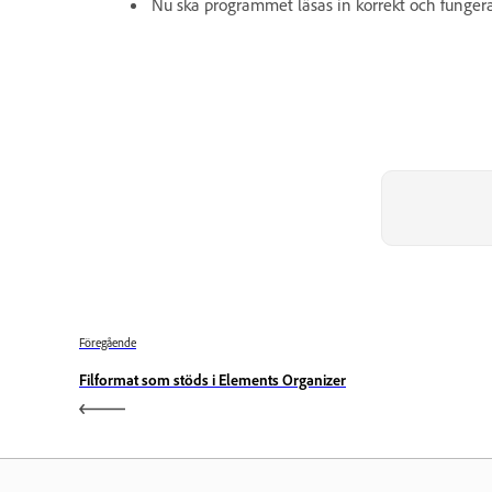
Nu ska programmet läsas in korrekt och fungera
Föregående
Filformat som stöds i Elements Organizer