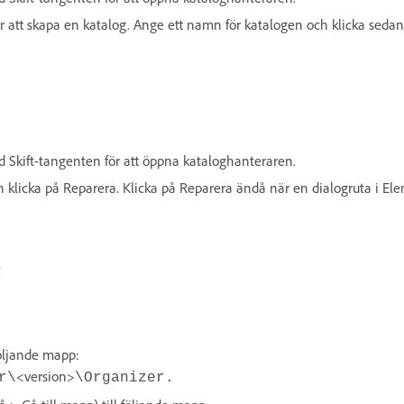
ör att skapa en katalog. Ange ett namn för katalogen och klicka seda
d Skift-tangenten för att öppna kataloghanteraren.
h klicka på Reparera. Klicka på Reparera ändå när en dialogruta i Ele
t
följande mapp:
<version>
r\
\Organizer.