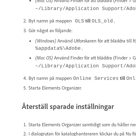
(Mac OS)
Använd Finder för att bläddra (Finder > Gå
~/Library/Application Support/Ado
Byt namn på mappen
till
OLS
OLS_old.
Gör något av följande:
(Windows)
Använd Utforskaren för att bläddra till 
%appdata%\Adobe
.
(Mac OS)
Använd Finder för att bläddra (Finder > G
~/Library/Application Support/Ado
Byt namn på mappen
till
Online Services
Onl
Starta Elements Organizer.
Återställ sparade inställningar
Starta Elements Organizer samtidigt som du håller ne
I dialogrutan för kataloghanteraren klickar du på Ny f