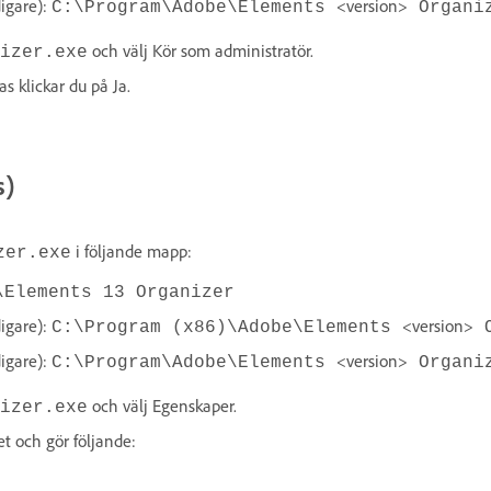
digare):
<version>
C:\Program\Adobe\Elements
Organi
och välj Kör som administratör.
izer.exe
 klickar du på Ja.
s)
i följande mapp:
zer.exe
\Elements 13 Organizer
digare):
<version>
C:\Program (x86)\Adobe\Elements
O
digare):
<version>
C:\Program\Adobe\Elements
Organi
och välj Egenskaper.
izer.exe
et och gör följande: