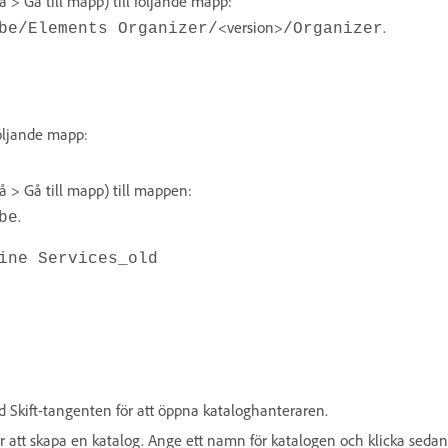
 > Gå till mapp) till följande mapp:
<version>
.
be/Elements Organizer/
/Organizer
följande mapp:
å > Gå till mapp) till mappen:
.
be
ine Services_old
d Skift-tangenten för att öppna kataloghanteraren.
ör att skapa en katalog. Ange ett namn för katalogen och klicka seda