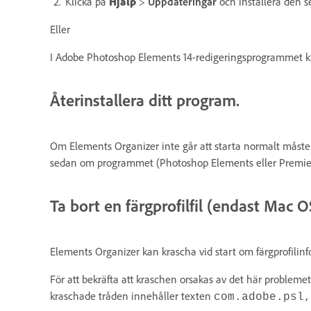
Klicka på
Hjälp
>
Uppdateringar
och installera den 
Eller
I Adobe Photoshop Elements 14-redigeringsprogrammet kl
Återinstallera ditt program.
Om Elements Organizer inte går att starta normalt måste 
sedan om programmet (Photoshop Elements eller Premie
Ta bort en färgprofilfil (endast Mac O
Elements Organizer kan krascha vid start om färgprofilinfo
För att bekräfta att kraschen orsakas av det här proble
kraschade tråden innehåller texten
com.adobe.psl,