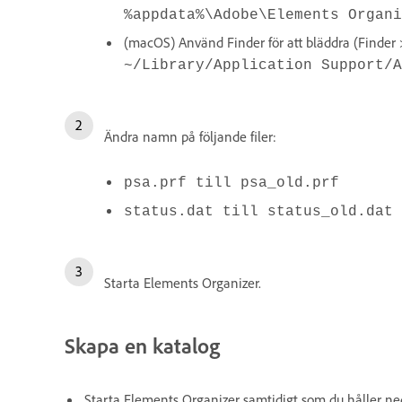
%appdata%\Adobe\Elements Organi
(macOS) Använd Finder för att bläddra (Finder 
~/Library/Application Support/A
Ändra namn på följande filer:
psa.prf till psa_old.prf
status.dat till status_old.dat
Starta Elements Organizer.
Skapa en katalog
Starta Elements Organizer samtidigt som du håller ne