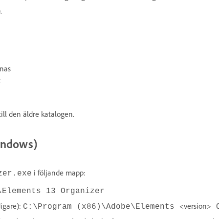
.
knas
t
ill den äldre katalogen.
indows)
i följande mapp:
zer.exe
\Elements 13 Organizer
digare):
<version>
C:\Program (x86)\Adobe\Elements
O