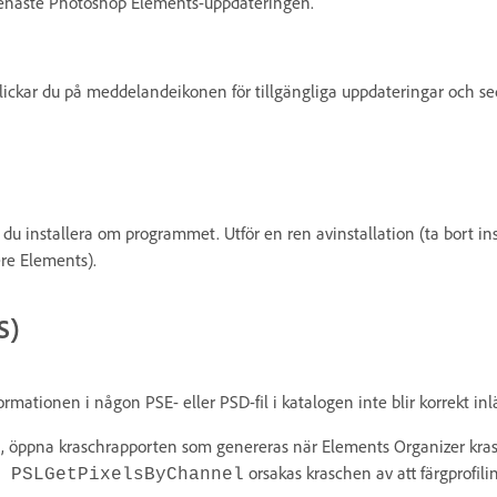
senaste Photoshop Elements-uppdateringen.
ickar du på meddelandeikonen för tillgängliga uppdateringar och s
du installera om programmet. Utför en ren avinstallation (ta bort in
re Elements).
S)
rmationen i någon PSE- eller PSD-fil i katalogen inte blir korrekt inlä
met, öppna kraschrapporten som genereras när Elements Organizer kra
orsakas kraschen av att färgprofilin
 PSLGetPixelsByChannel