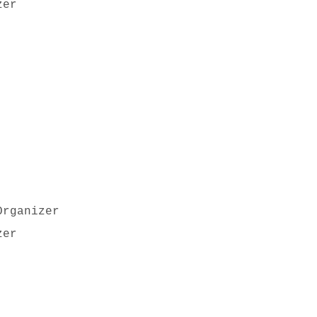
zer
rganizer
zer