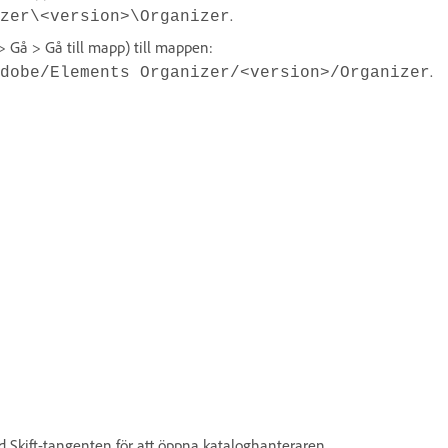
.
zer\<version>\Organizer
> Gå > Gå till mapp) till mappen:
.
dobe/Elements Organizer/<version>/Organizer
d Skift-tangenten för att öppna kataloghanteraren.