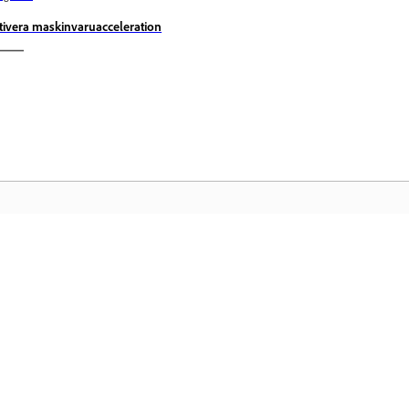
tivera maskinvaruacceleration
Användarforum
Ad
Delta i diskussioner, hitta svar, lär dig av
Få
experter och dela med dig av dina
fa
kunskaper.
me