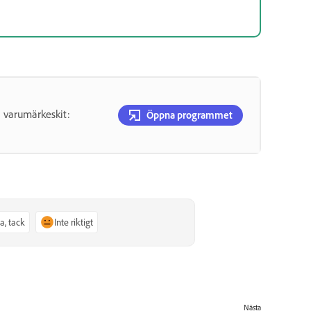
h varumärkeskit:
Öppna programmet
Ja, tack
Inte riktigt
Nästa