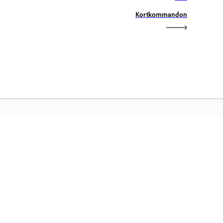
Kortkommandon
obe-startsidan
 tillgång till dina Creative Cloud-
voritprogram, tjänster, filhantering med
ra.