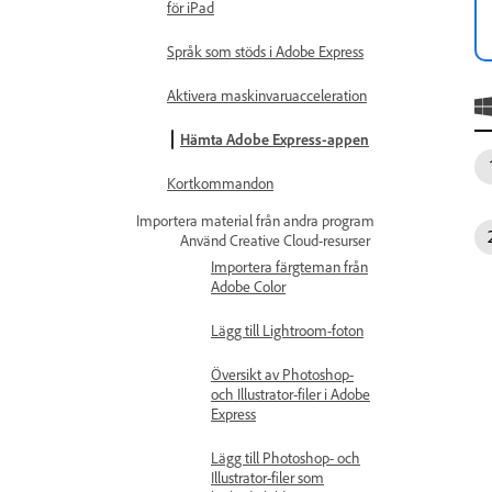
för iPad
Språk som stöds i Adobe Express
Aktivera maskinvaruacceleration
Hämta Adobe Express-appen
Kortkommandon
Importera material från andra program
Använd Creative Cloud-resurser
Importera färgteman från
Adobe Color
Lägg till Lightroom-foton
Översikt av Photoshop-
och Illustrator-filer i Adobe
Express
Lägg till Photoshop- och
Illustrator-filer som