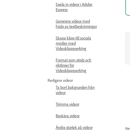
Spela in videor i Adobe
Express
Generera videor med
hjälp av textbeskrivningar
Skapa klipp till sociala
medier med
Videoklippsverktyg
Format som stöds och
riktlinjer för
Videoklippsverktyg
Redigera videor
Ta bort bakgrunden från
videor
Trimma videor
Beskära videor
Ändra storlek på videor
För