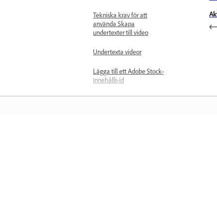
Ak
Tekniska krav för att
använda Skapa
undertexter till video
Undertexta videor
Lägga till ett Adobe Stock-
innehålls-id
Justera lagertimingen
Leta reda på tidsbestämda
objekt i videor
Läs mer
Sammanfoga videor
Animera figurer
Lär dig med detaljerade
videohandledningar och praktiska råd
Ändra filformat
direkt i appen.
Krav på snabbåtgärdsfiler
för video