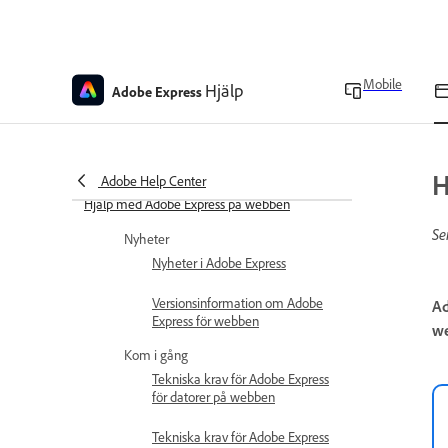
Mobile
Hjälp
Adobe Express
H
Adobe Help Center
Hjälp med Adobe Express på webben
Se
Nyheter
Nyheter i Adobe Express
Versionsinformation om Adobe
Ad
Express för webben
we
Kom i gång
Tekniska krav för Adobe Express
för datorer på webben
Tekniska krav för Adobe Express