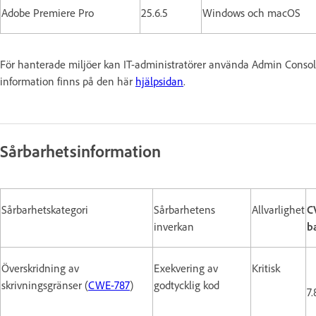
Adobe Premiere Pro
25.6.5
Windows och macOS
För hanterade miljöer kan IT-administratörer använda Admin Console 
information finns på den här
hjälpsidan
.
Sårbarhetsinformation
Sårbarhetskategori
Sårbarhetens
Allvarlighet
C
inverkan
b
Överskridning av
Exekvering av
Kritisk
skrivningsgränser (
CWE-787
)
godtycklig kod
7.