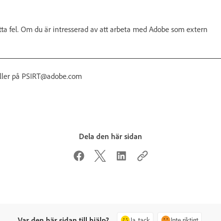
tta fel. Om du är intresserad av att arbeta med Adobe som extern
ller på PSIRT@adobe.com
Dela den här sidan
Var den här sidan till hjälp?
Ja, tack
Inte riktigt