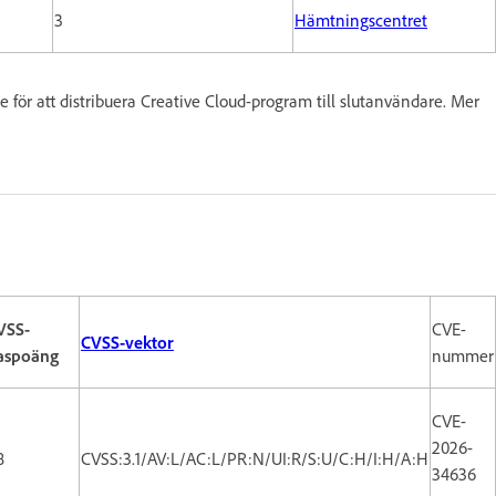
3
Hämtningscentret
för att distribuera Creative Cloud-program till slutanvändare. Mer
VSS-
CVE-
CVSS-vektor
aspoäng
nummer
CVE-
2026-
8
CVSS:3.1/AV:L/AC:L/PR:N/UI:R/S:U/C:H/I:H/A:H
34636