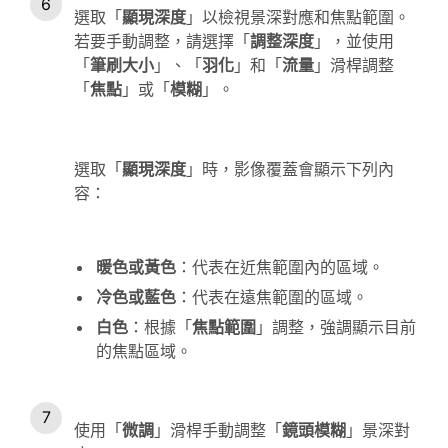
選取「
顯現深度
」以檢視景深對應和焦點範圍。
若要手動調整，請選擇「
調整深度
」，並使用
「
筆刷大小
」、「
羽化
」和「
流量
」滑桿調整
「
焦點
」或「
模糊
」。
選取「
顯現深度
」時，影像覆蓋會顯示下列內
容：
暖色或黃色
：代表在近焦範圍內的區域。
冷色或藍色
：代表在遠焦範圍的區域。
白色
：根據「
焦點範圍
」調整，強調顯示目前
的焦點區域。
使用「
微調
」滑桿手動調整「
鏡頭模糊
」景深對