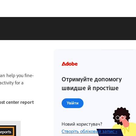
an help you fine-
Отримуйте допомогу
tivity for a
швидше й простіше
st center report
Увійти
Новий користувач?
Створіть обліковий запис ›