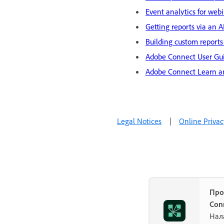
Event analytics for web
Getting reports via an A
Building custom reports
Adobe Connect User Gu
Adobe Connect Learn a
Legal Notices
|
Online Privac
Про
Con
Нал