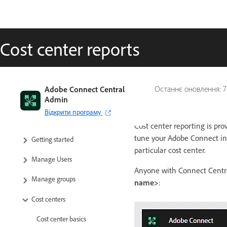
Cost center reports
Adobe Connect Central
Останнє оновлення:
7
Admin
Відкрити програму
Cost center reporting is pr
tune your Adobe Connect inst
Getting started
particular cost center.
Manage Users
Anyone with Connect Centra
Manage groups
name>
:
Cost centers
Cost center basics