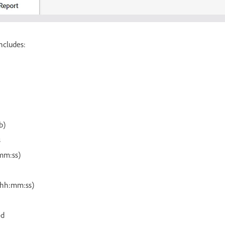
ncludes:
b)
s
:mm:ss)
(hh:mm:ss)
ed