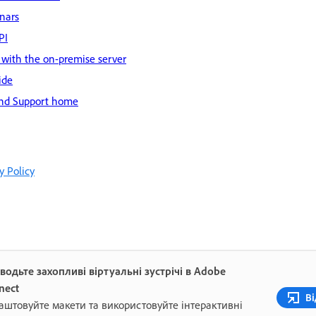
inars
PI
 with the on-premise server
ide
nd Support home
y Policy
водьте захопливі віртуальні зустрічі в Adobe
nect
Ві
аштовуйте макети та використовуйте інтерактивні