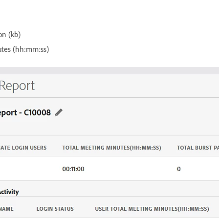
on (kb)
utes (hh:mm:ss)