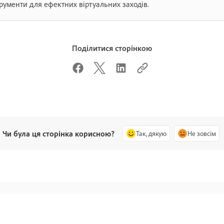
трументи для ефектних віртуальних заходів.
Поділитися сторінкою
Чи була ця сторінка корисною?
Так, дякую
Не зовсім