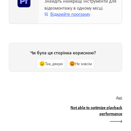
Знайдіть найкращі інструменти для
відеомонтажу в одному місці.
Відкрийте програму
Чи була ця сторінка корисною?
Так, дякую
Не зовсім
Далі
Not able to optimize playback
performance