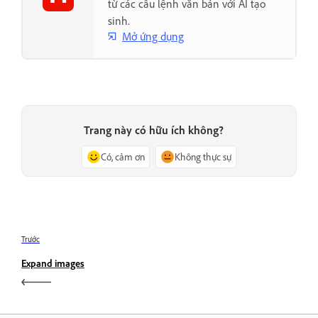
từ các câu lệnh văn bản với AI tạo
sinh.
Mở ứng dụng
Trang này có hữu ích không?
Có, cảm ơn
Không thực sự
Trước
Expand images