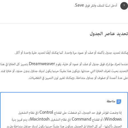
أدخل اسمًا للملف وانقر فوق Save.
تحديد عناصر الجدول
يمكنك تحديد جدول بأكمله أو صف أو عمود مرة واحدة. كما يمكنك أيضًا تحديد خلية واحدة أو أكثر.
عندما تحرك مؤشرك فوق جدول أو صف أو عمود أو خلية، يقوم Dreamweaver بتمييز كل الخلايا في هذا
التحديد بحيث تعرف الخلايا التي حددتها. ويكون هذا مفيدًا حينما يكون لديك جداول بدون حدود، أو خلايا تمتد
على عدة أعمدة أو صفوف أو جداول متداخلة. ويمكنك تغيير لون التمييز في التفضيلات.
ملاحظة
إذا وضعت المؤشر فوق حد الجدول، ثم ضغطت على المفتاح Control (في نظام التشغيل
Windows) أو المفتاح Command (في نظام التشغيل Macintosh)، يتم تمييز بنية
الجدول بأكملها - أي كل الخلايا في الجدول. ويكون هذا مفيدًا حينما يكون لديك جداول متداخلة وتريد