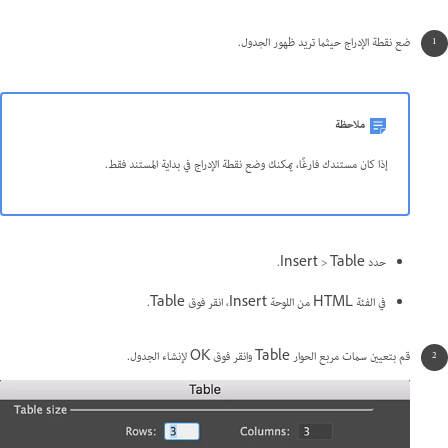
ضع نقطة الإدراج حيثما تريد ظهور الجدول.
ملاحظة
إذا كان مستندك فارغًا، يمكنك وضع نقطة الإدراج في بداية المستند فقط.
حدد Insert > Table.
في الفئة HTML من اللوحة Insert، انقر فوق Table.
قم بتعيين سمات مربع الحوار Table وانقر فوق OK لإنشاء الجدول.