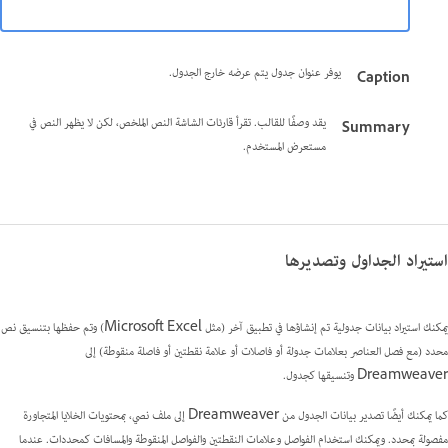
يوفر عنوان جدول يتم عرضه خارج الجدول.
Caption
يقد وصفًا للقالب. تقرأ قارئات الشاشة النص الملخص، لكن لا يظهر النص في
Summary
مستعرض المستخدم.
استيراد الجداول وتصديرها
يمكنك استيراد بيانات جدولية تم إنشاؤها في تطبيق آخر (مثل Microsoft Excel) وتم حفظها بتنسيق نص
محدد (مع فصل العناصر بعلامات جدولة أو فاصلات أو علامة نقطتين أو فاصلة منقوطة) إلى
Dreamweaver وتنسيقها كجدول.
كما يمكنك أيضًا تصدير بيانات الجدول من Dreamweaver إلى ملف نصي، بمحتويات الخلايا المتجاورة
مفصولة بمحدد. ويمكنك استخدام الفواصل وعلامات النقطتين والفواصل المنقوطة والمسافات كمحددات. عندما