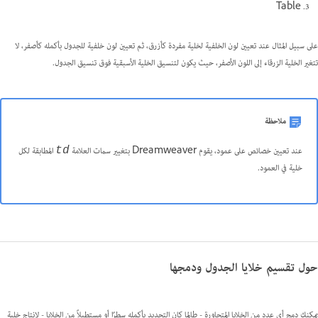
Table
على سبيل المثال عند تعيين لون الخلفية لخلية مفردة كأزرق، ثم تعيين لون خلفية للجدول بأكمله كأصفر، لا
تتغير الخلية الزرقاء إلى اللون الأصفر، حيث يكون لتنسيق الخلية الأسبقية فوق تنسيق الجدول.
ملاحظة
عند تعيين خصائص على عمود، يقوم Dreamweaver بتغيير سمات العلامة
المطابقة لكل
td
خلية في العمود.
حول تقسيم خلايا الجدول ودمجها
يمكنك دمج أي عدد من الخلايا المتجاورة - طالما كان التحديد بأكمله سطرًا أو مستطيلاً من الخلايا - لإنتاج خلية