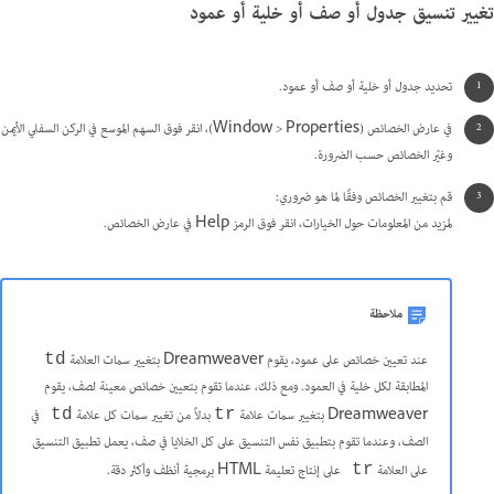
تغيير تنسيق جدول أو صف أو خلية أو عمود
تحديد جدول أو خلية أو صف أو عمود.
في عارض الخصائص (Window > Properties)، انقر فوق السهم الموسع في الركن السفلي الأيمن
وغيّر الخصائص حسب الضرورة.
قم بتغيير الخصائص وفقًا لما هو ضروري:
لمزيد من المعلومات حول الخيارات، انقر فوق الرمز Help في عارض الخصائص.
ملاحظة
عند تعيين خصائص على عمود، يقوم Dreamweaver بتغيير سمات العلامة
td
المطابقة لكل خلية في العمود. ومع ذلك، عندما تقوم بتعيين خصائص معينة لصف، يقوم
Dreamweaver بتغيير سمات علامة
بدلاً من تغيير سمات كل علامة
في
td
tr
الصف، وعندما تقوم بتطبيق نفس التنسيق على كل الخلايا في صف، يعمل تطبيق التنسيق
على العلامة
على إنتاج تعليمة HTML برمجية أنظف وأكثر دقة.
tr