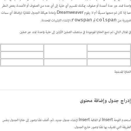
واحدة تمتد عبر عدة أعمدة أو صفوف. يمكنك تقسيم أي خلية إلى أي عدد من الصفوف أو الأعمدة، بغض النظر
عما إذا كان تم دمجها مسبقًا أم لا. يقوم Dreamweaver بإعادة هيكلة الجدول تلقائيًا (بإضافة أي سمات
ضرورية من
أو
) لإنشاء الترتيبات المحددة.
rowspan
colspan
في المثال التالي، تم دمج الخلايا الموجودة في منتصف الصفين الأولين إلى خلية واحدة تمتد عبر صفين.
الخلايا المدمجة
إدراج جدول وإضافة محتوى
استخدم اللوحة Insert أو القائمة Insert لإنشاء جدول جديد. ثم، أضف نصًا وصور إلى خلايا الجدول بنفس
الطريقة التي تضيف بها نصًا وصور خارج الجدول.