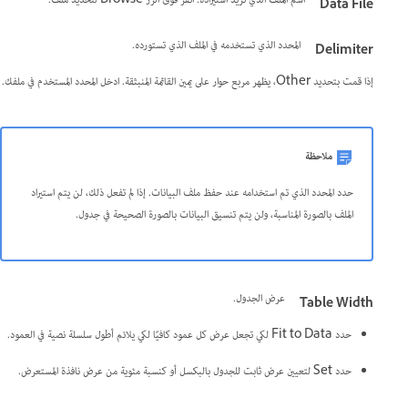
اسم الملف الذي تريد استيراده. انقر فوق الزر Browse لتحديد ملف.
Data File
المحدد الذي تستخدمه في الملف الذي تستورده.
Delimiter
إذا قمت بتحديد Other، يظهر مربع حوار على يمين القائمة المنبثقة. ادخل المحدد المستخدم في ملفك.
ملاحظة
حدد المحدد الذي تم استخدامه عند حفظ ملف البيانات. إذا لم تفعل ذلك، لن يتم استيراد
الملف بالصورة المناسبة، ولن يتم تنسيق البيانات بالصورة الصحيحة في جدول.
عرض الجدول.
Table Width
حدد Fit to Data لكي تجعل عرض كل عمود كافيًا لكي يلائم أطول سلسلة نصية في العمود.
حدد Set لتعيين عرض ثابت للجدول بالبكسل أو كنسبة مئوية من عرض نافذة المستعرض.