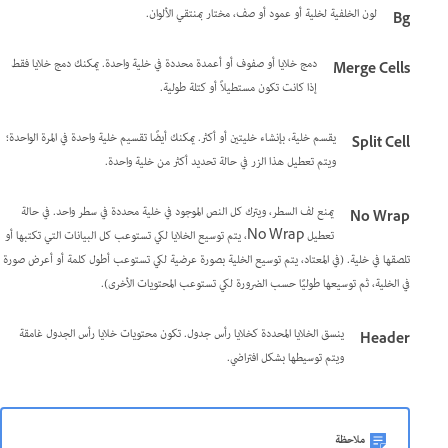
لون الخلفية لخلية أو عمود أو صف، مختار بمنتقي الألوان.
Bg
دمج خلايا أو صفوف أو أعمدة محددة في خلية واحدة. يمكنك دمج خلايا فقط
Merge Cells
إذا كانت تكون مستطيلاً أو كتلة طولية.
يقسم خلية، بإنشاء خليتين أو أكثر. يمكنك أيضًا تقسيم خلية واحدة في المرة الواحدة؛
Split Cell
ويتم تعطيل هذا الزر في حالة تحديد أكثر من خلية واحدة.
يمنع لف السطر، ويترك كل النص الموجود في خلية محددة في سطر واحد. في حالة
No Wrap
تعطيل No Wrap، يتم توسيع الخلايا لكي تستوعب كل البيانات التي تكتبها أو
تلصقها في خلية. (في المعتاد، يتم توسيع الخلية بصورة عرضية لكي تستوعب أطول كلمة أو أعرض صورة
في الخلية، ثم توسيعها طوليًا حسب الضرورة لكي تستوعب المحتويات الأخرى).
ينسق الخلايا المحددة كخلايا رأس جدول. تكون محتويات خلايا رأس الجدول غامقة
Header
ويتم توسيطها بشكل افتراضي.
ملاحظة