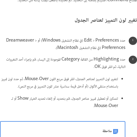
المفتاح Command، فسيتم إضافته إلى التحديد. تم تحديده بالفعل، وتمت إزالته من التحديد.
تغيير لون التمييز لعناصر الجدول
حدد Edit > Preferences ‏(في نظام التشغيل Windows) أو Dreamweaver >
Preferences ‏(في نظام التشغيل Macintosh).
حدد Highlighting من القائمة Category الموجودة إلى اليسار، قم بإجراء أحد التغييرات
التالية، ثم انقر فوق OK.
لتغيير لون التمييز لعناصر الجدول، انقر فوق مربع اللون Mouse-Over، ثم حدد لون تمييز
باستخدام منتقي الألوان (أو أدخل قيمة سداسية عشر للون التمييز في مربع النص).
لتمكين أو تعطيل تمييز عناصر الجدول، قم بتحديد أو إلغاء تحديد الخيار Show أو لـ
Mouse-Over.
ملاحظة