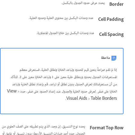
يحدد عرض حدود الجدول بالبكسل.
Border
عدد وحدات البكسل بين محتوى الخلية وحدود الخلية.
Cell Padding
عدد وحدات البكسل بين خلايا الجدول المتجاورة.
Cell Spacing
ملاحظة
إذا لم تقم صراحةً بتعين قيم للحدود وتباعد الخلايا ونطاق الخلية، فستعرض معظم
المستعرضات الجدول بحدود وبنطاق خلية معين على 1 وتباعد الخلايا معين على 2. للتأكد
من أن مستعرضاتك تعرض الجدول بدون نطاق أو تباعد، قم بإعداد نطاق الخلية وتباعد
الخلايا على صفر. لعرض حدود الخلية والجدول عند إعداد الحدود على صفر، حدد View >
Visual Aids > Table Borders.
يحدد نوع التنسيق، إن وجد، الذي يتم تطبيقه على الصف العلوي من
Format Top Row
الجدول. حدد أحد خيارات التنسيق الأربعة: بدون تنسيق أو غامق أو