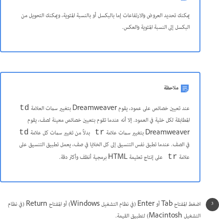
يمكنك تحديد العروض والارتفاعات إما بالبكسل أو بالنسبة المئوية، ويمكنك التحويل من
البكسل إلى النسبة المئوية والعكس.
ملاحظة
عند تعيين خصائص على عمود، يقوم Dreamweaver بتغيير سمات العلامة
td
المطابقة لكل خلية في العمود. إلا أنه عندما تقوم بتعيين خصائص معينة لصف، يقوم
Dreamweaver بتغيير سمات علامة
بدلاً من تغيير سمات كل علامة
td
tr
في الصف. عندما تطبق نفس التنسيق إلى كل الخلايا في صف، يعمل تطبيق التنسيق على
علامة
على إنتاج تعليمة HTML برمجية أنظف وأكثر دقة.
tr
اضغط المفتاح Tab أو Enter (في نظام التشغيل Windows) أو المفتاح Return (في نظام
التشغيل Macintosh) لتطبيق القيمة.