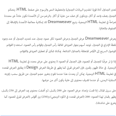
تعتبر الجداول أداة قوية لتقديم البيانات الجدولية ولتخطيط النص والرسوم على صفحة HTML. يتحكم
الجدول بصف واحد أو أكثر، ويتكون كل صف من خلية أو أكثر. بالرغم من أن الأعمدة تكون عادةً غير محددة
صراحةً في تعليمة HTML البرمجية، يتيح Dreamweaver لك إمكانية معالجة الأعمدة بالإضافة إلى
الصفوف والخلايا.
يعرض Dreamweaver عرض الجدول وعرض العمود لكل عمود جدول عند تحديد الجدول أو عند وجود
نقطة الإدراج في الجدول. توجد أسهم بجوار العروض لقائمة رأس الجدول وقوائم رأس العمود. استخدم القوائم
للوصول السريع إلى الأوامر المتعلقة بالجداول الشائعة. يمكنك تمكين أو تعطيل العروض والقوائم.
إذا لم تر عرضًا للجدول أو للعمود، فإن الجدول أو العمود لا يحتوي على عرض محدد في تعليمة HTML
البرمجية. في حالة ظهور رقمين، فإن العرض المرئي كما يظهر في طريقة العرض Design لا يطابق العرض المحدد
في تعليمة HTML البرمجية. يمكن أن يحدث هذا عندما تقوم بتغيير حجم الجدول عن طريق سحب زاويته
السفلية اليمنى، أو عندما تضيف محتوى إلى خلية يكون أكبر من عرضها.
على سبيل المثال، إذا قمت بإعداد عرض العمود على 200 بكسل، ثم أضفت محتوى يمد العرض إلى 250 بكسل،
يظهر رقمان لهذا العمود: 200 (العرض المحدد في الكود البرمجي) و(250) بين أقواس (العرض المرئي للعمود كما
يخرج على شاشتك).