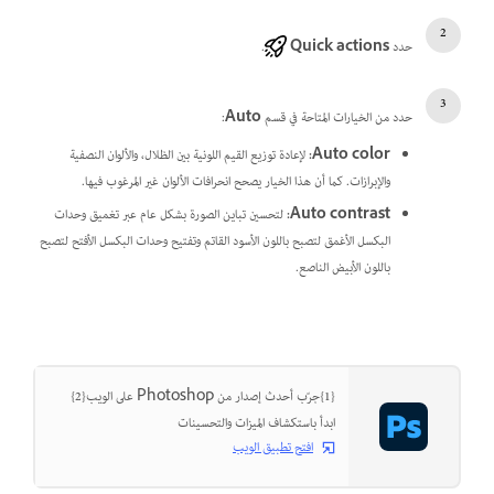
حدد
Quick actions
.
حدد من الخيارات المتاحة في قسم
Auto
:
Auto color
:
لإعادة توزيع القيم اللونية بين الظلال، والألوان النصفية
والإبرازات. كما أن هذا الخيار يصحح انحرافات الألوان غير المرغوب فيها.
Auto contrast
:
لتحسين تباين الصورة بشكل عام عبر تغميق وحدات
البكسل الأغمق لتصبح باللون الأسود القاتم وتفتيح وحدات البكسل الأفتح لتصبح
باللون الأبيض الناصع.
{1}جرّب أحدث إصدار من Photoshop على الويب{2}
ابدأ باستكشاف الميزات والتحسينات
افتح تطبيق الويب