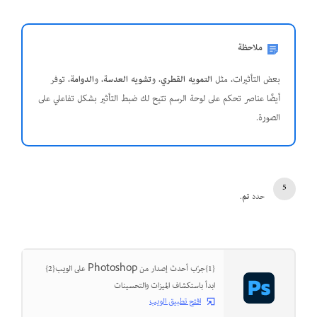
ملاحظة
بعض التأثيرات، مثل
التمويه القطري
، و
تشويه العدسة
، و
الدوامة
، توفر
أيضًا عناصر تحكم على لوحة الرسم تتيح لك ضبط التأثير بشكل تفاعلي على
الصورة.
حدد
تم
.
{1}جرّب أحدث إصدار من Photoshop على الويب{2}
ابدأ باستكشاف الميزات والتحسينات
افتح تطبيق الويب