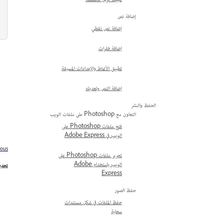
تثبيت فرش مخصصة
إضافة نص
إضافة نص نقطي
إضافة فقرات
تطبيق الأنماط والإعدادات المسبقة
إضافة النص وتعديله
الحفظ والنشر
التعاون مع Photoshop على ملفات الويب
فتح ملفات Photoshop على
الويب في Adobe Express
ious
تحرير ملفات Photoshop على
الويب باستخدام Adobe
تحديد
Express
حفظ الصور
حفظ الملفات في شكل مستندات
سحابة