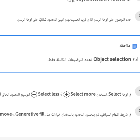
حدد الموضوع على لوحة الرسم الذي تريد تحسينه.يتم تمييز التحديد تلقائيًا على لوحة الرسم.
ملاحظة
أداة
Object selection
تحدد الموضوعات الكاملة فقط.
في لوحة
Select
، استخدم
Select more
أو
Select less
لتوسيع التحديد الحالي 
في
شريط المهام السياقي،
قم بتحسين التحديد باستخدام خيارات مثل
Generative fill
، و
emove