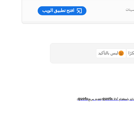
افتح تطبيق الويب
رًا
ليس بالتأكيد
تخدام أداة &quot;تحديد سريع&quot;