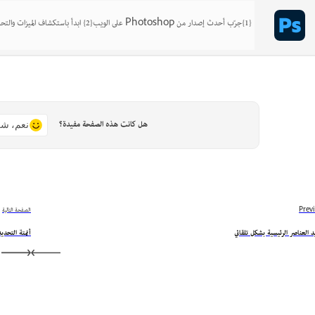
{1}جرّب أحدث إصدار من Photoshop على الويب{2} ابدأ باستكشاف الميزات والتحسينات
هل كانت هذه الصفحة مفيدة؟
نعم، شك
Prev
الصفحة التالية
 العناصر الرئيسية بشكل تلقائي
أتمتة التحديدات باس