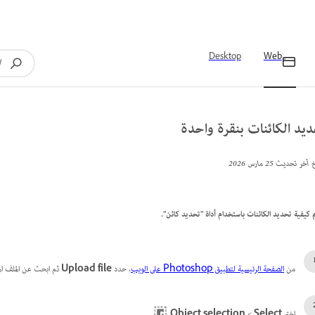
Desktop
Web
يد الكائنات بنقرة واحدة
خ آخر تحديث
25 مارس 2026
َم كيفية تحديد الكائنات باستخدام أداة "تحديد كائن".
من
الصفحة الرئيسية لتطبيق Photoshop على الويب
، حدد
Upload file
ثم ابحث عن الملف ال
اختر
Select
‏>
Object selection
.