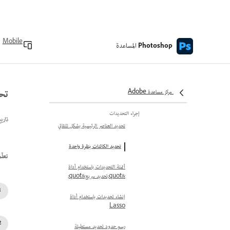
إدارة الطبقات
نبذة عن الطبقات
Mobile
المساعدة
نظرة عامة على لوحة Layers
Photoshop
نظرة عامة على إجراءات
&quot;طبقات&quot;
تحد
مركز مساعدة Adobe
استخدام الطبقات
إجراء التحديدات
تاري
تحديد العناصر الرئيسية بشكل تلقائي
تحديد الكائنات بنقرة واحدة
تعلّ
أتمتة التحديدات باستخدام أداة
&quot;تحديد سريع&quot;
إنشاء تحديدات باستخدام أداة
Lasso
رسم حدود تحديد مستطيلة