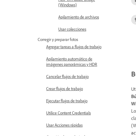
(Windows)
Apilamiento de archivos
Usar colecciones
Corregir y preparar fotos
Agregar tareas a flujos de trabajo
Apilamiento automático de
imágenes panorámicas y HDR
B
Cancelar flujos de trabajo
Ut
Crear flujos de trabajo
Bú
Ejecutar flujos de trabajo
W
Lo
Utilice Content Credentials
cl
(W
Usar Acciones rápidas
ac