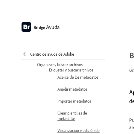
Personalizar el workspace
Ajuste de paneles
Ayuda
Bridge
Ajuste de la visualización del
panel Contenido de Adobe Bridge
Establecer las preferencias de la
B
Centro de ayuda de Adobe
interfaz de uso
Organizar y buscar archivos
Úl
Etiquetar y buscar archivos
Acerca de los metadatos
Añadir metadatos
A
d
Importar metadatos
Crear plantillas de
metadatos
Pu
ar
Visualización y edición de