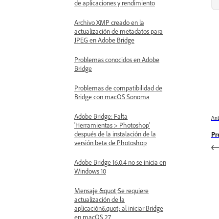
de aplicaciones y rendimiento
Archivo XMP creado en la
actualización de metadatos para
JPEG en Adobe Bridge
Problemas conocidos en Adobe
Bridge
Problemas de compatibilidad de
Bridge con macOS Sonoma
Adobe Bridge: Falta
Ant
'Herramientas > Photoshop'
después de la instalación de la
Pr
versión beta de Photoshop
Adobe Bridge 16.0.4 no se inicia en
Windows 10
Mensaje &quot;Se requiere
actualización de la
aplicación&quot; al iniciar Bridge
en macOS 27