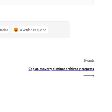
gracias
La verdad es que no
Siguiente
Copiar, mover y eliminar archivos y carpetas