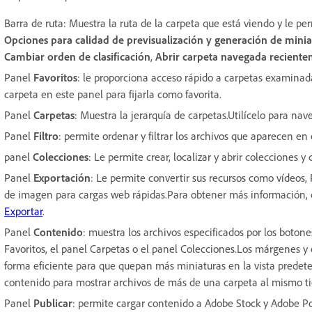
Barra de ruta: Muestra la ruta de la carpeta que está viendo y le pe
Opciones para calidad de previsualización y generación de minia
Cambiar orden de clasificación
,
Abrir carpeta navegada recient
Panel
Favoritos
: le proporciona acceso rápido a carpetas examinad
carpeta en este panel para fijarla como favorita.
Panel
Carpetas
: Muestra la jerarquía de carpetas.Utilícelo para nave
Panel
Filtro
: permite ordenar y filtrar los archivos que aparecen en
panel
Colecciones
: Le permite crear, localizar y abrir colecciones y
Panel
Exportación
: Le permite convertir sus recursos como vídeos
de imagen para cargas web rápidas.Para obtener más información,
Exportar
.
Panel
Contenido
: muestra los archivos especificados por los boton
Favoritos, el panel Carpetas o el panel Colecciones.Los márgenes y 
forma eficiente para que quepan más miniaturas en la vista predet
contenido para mostrar archivos de más de una carpeta al mismo t
Panel
Publicar
: permite cargar contenido a Adobe Stock y Adobe Po