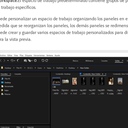
rkspace.
El espacio de trabajo predeterminado contiene grupos de pan
 trabajo específicos.
ede personalizar un espacio de trabajo organizando los paneles en el
dida que se reorganizan los paneles, los demás paneles se redimen
ede crear y guardar varios espacios de trabajo personalizados para di
ra la vista previa.