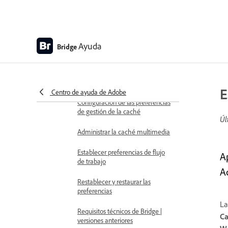
teclado en Adobe Bridge
Métodos abreviados de teclado
de Adobe Bridge
Ayuda
Bridge
Cambio de los ajustes de idioma
Configuración de las preferencias
de caché
E
Centro de ayuda de Adobe
Configuración de las preferencias
de gestión de la caché
Úl
Administrar la caché multimedia
Establecer preferencias de flujo
A
de trabajo
A
Restablecer y restaurar las
preferencias
La
Requisitos técnicos de Bridge |
Ca
versiones anteriores