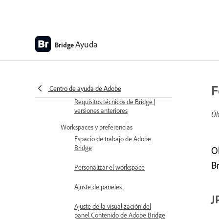
de gestión de la caché
Administrar la caché multimedia
Ayuda
Bridge
Establecer preferencias de flujo
de trabajo
Restablecer y restaurar las
preferencias
F
Centro de ayuda de Adobe
Requisitos técnicos de Bridge |
versiones anteriores
Úl
Workspaces y preferencias
Espacio de trabajo de Adobe
Bridge
O
Br
Personalizar el workspace
Ajuste de paneles
J
Ajuste de la visualización del
panel Contenido de Adobe Bridge