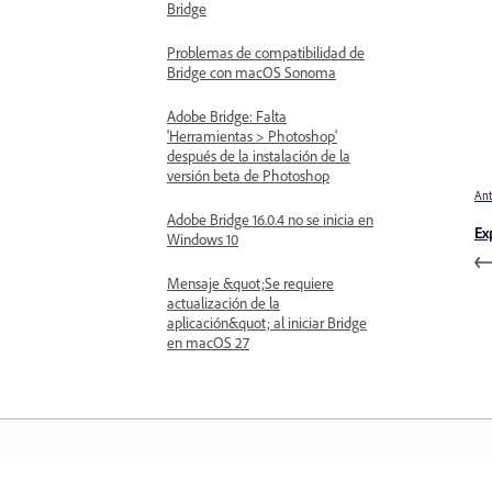
Bridge
Problemas de compatibilidad de
Bridge con macOS Sonoma
Adobe Bridge: Falta
'Herramientas > Photoshop'
después de la instalación de la
versión beta de Photoshop
Ant
Adobe Bridge 16.0.4 no se inicia en
Ex
Windows 10
Mensaje &quot;Se requiere
actualización de la
aplicación&quot; al iniciar Bridge
en macOS 27