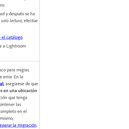
ura
.
dad y después se ha
e
solo lectura
, efectúe
 el catálogo
.
va a Lightroom
sco para migrar,
error. En la
al
, asegúrese de que
os en una ubicación
ción que tenga
contener las
completo en el
imismo,
eparar la migración
.