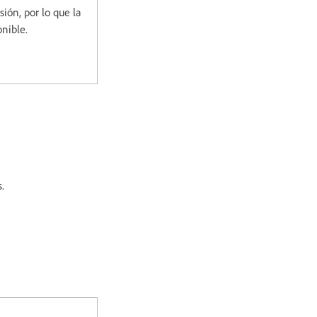
ión, por lo que la
onible.
.