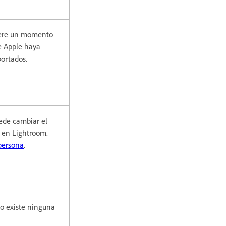
pere un momento
e Apple haya
mportados.
ede cambiar el
 en Lightroom.
persona
.
no existe ninguna