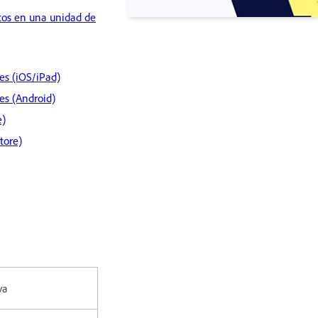
tos en una unidad de
es (iOS/iPad)
es (Android)
e)
tore)
va