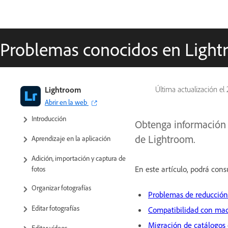
Problemas conocidos en Ligh
Guía del usuario de Adobe
Lightroom
Última actualización el
Lightroom
Abrir en la web
Introducción
Obtenga información s
de Lightroom.
Aprendizaje en la aplicación
Adición, importación y captura de
En este artículo, podrá cons
fotos
Organizar fotografías
Problemas de reducción
Editar fotografías
Compatibilidad con ma
Migración de catálogos 
Editar vídeos