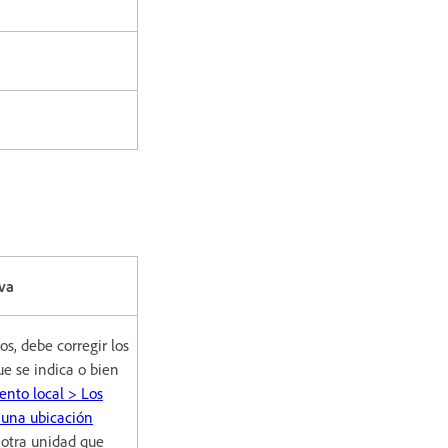
va
os, debe corregir los
e se indica o bien
nto local > Los
 una ubicación
otra unidad que