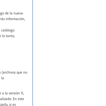
ogo de la nueva
 más información,
l catálogo
 lo tanto,
s (archivos que no
 la
 a la versión 11,
lizado. En este
arlo, si es