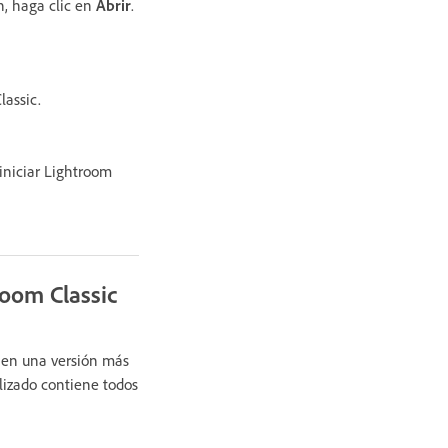
ón, haga clic en
Abrir
.
lassic.
 iniciar Lightroom
room Classic
, en una versión más
alizado contiene todos