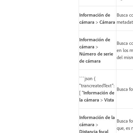
Información de
Busca c
cámara
>
Cámara
metadat
Información de
Busca co
cámara
>
en los m
Número de serie
del mis
de cámara
```json {
"trancreatedText":
Busca fo
[ "
Información de
la cámara
>
Vista
Información de la
Busca fo
cámara
>
que, es 
Distancia focal