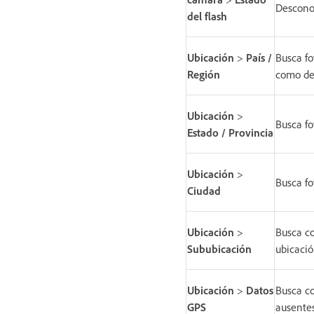
Desconoc
del flash
Ubicación
>
País /
Busca fo
Región
como de
Ubicación
>
Busca fo
Estado / Provincia
Ubicación
>
Busca fo
Ciudad
Ubicación
>
Busca co
Sububicación
ubicació
Ubicación
>
Datos
Busca co
GPS
ausentes