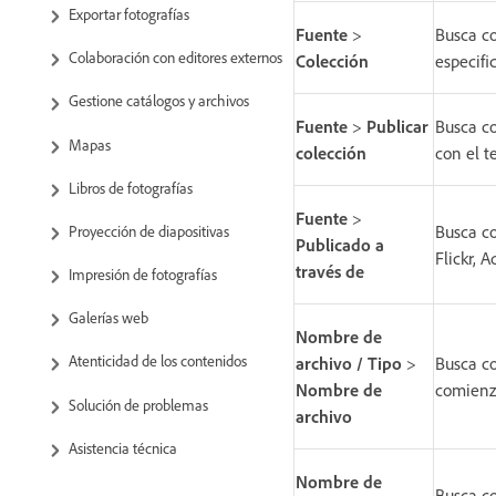
Exportar fotografías
Fuente
>
Busca co
Colaboración con editores externos
Colección
especifi
Gestione catálogos y archivos
Fuente
>
Publicar
Busca co
Mapas
colección
con el t
Libros de fotografías
Fuente
>
Busca co
Proyección de diapositivas
Publicado a
Flickr, 
través de
Impresión de fotografías
Galerías web
Nombre de
Atenticidad de los contenidos
archivo / Tipo
>
Busca co
Nombre de
comienza
Solución de problemas
archivo
Asistencia técnica
Nombre de
Busca co