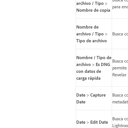
archivo / Tipo
>
para enc
Nombre de copia
Nombre de
archivo / Tipo
>
Busca co
Tipo de archivo
Nombre / Tipo de
Busca co
archivo
>
Es DNG
permite 
con datos de
Revelar.
carga rápida
Date
>
Capture
Busca co
Date
metadato
Busca co
Date
>
Edit Date
Lightroo