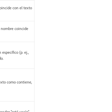
incide con el texto
o nombre coincide
específico (p. ej.,
do.
exto como contiene,
rador "está vacío"