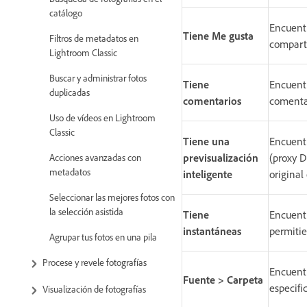
catálogo
Encuentr
Tiene Me gusta
Filtros de metadatos en
compart
Lightroom Classic
Buscar y administrar fotos
Tiene
Encuentr
duplicadas
comentarios
comenta
Uso de vídeos en Lightroom
Classic
Tiene una
Encuentr
previsualización
(proxy D
Acciones avanzadas con
metadatos
inteligente
original
Seleccionar las mejores fotos con
la selección asistida
Tiene
Encuentr
instantáneas
permitie
Agrupar tus fotos en una pila
Procese y revele fotografías
Encuentr
Fuente > Carpeta
especifi
Visualización de fotografías