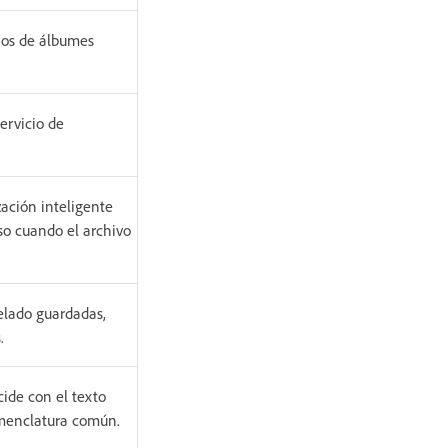
rios de álbumes
ervicio de
zación inteligente
so cuando el archivo
elado guardadas,
.
ide con el texto
omenclatura común.