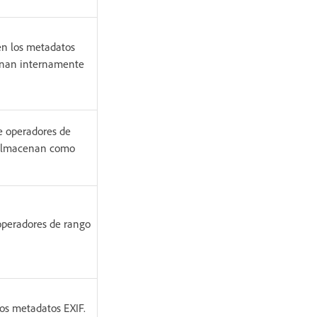
en los metadatos
acenan internamente
e operadores de
se almacenan como
operadores de rango
 los metadatos EXIF.