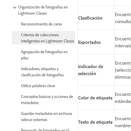
Organización de fotografías en
Lightroom Classic
Encuentr
Clasificación
consulta
Reconocimiento de caras
Criterios de colecciones
Encuentr
inteligentes en Lightroom Classic
Exportados
interval
Agrupación de fotografías en
pilas
Encuentr
Indicador de
Indicadores, etiquetas y
(selecci
selección
clasificación de fotografías
eliminac
Utilice palabras clave
Encuentr
Conceptos básicos y acciones de
Color de etiqueta
estándar
metadatos
Guardar metadatos en archivos
Encuentr
sidecar externos
Texto de etiqueta
nombres 
Búsqueda de fotografías en el