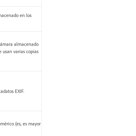
lmacenado en los
a cámara almacenado
e usan varias copias
adatos EXIF.
umérico (es, es mayor