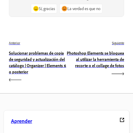
Sí, gracias
La verdad es que no
Anterior
Siguiente
Solucionar problemas de copia
Photoshop Elements se bloquea
de seguridad y actualización del
al utilizar la herramienta de
catálogo | Organizer | Elements 6
recorte o el collage de fotos
o posterior
Aprender