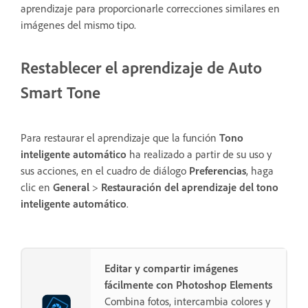
aprendizaje para proporcionarle correcciones similares en
imágenes del mismo tipo.
Restablecer el aprendizaje de Auto
Smart Tone
Para restaurar el aprendizaje que la función
Tono
inteligente automático
ha realizado a partir de su uso y
sus acciones, en el cuadro de diálogo
Preferencias
, haga
clic en
General
>
Restauración del aprendizaje del tono
inteligente automático
.
Editar y compartir imágenes
fácilmente con Photoshop Elements
Combina fotos, intercambia colores y