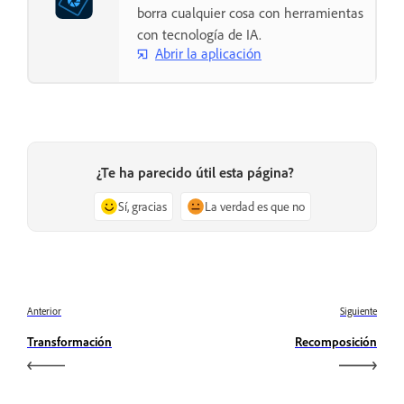
borra cualquier cosa con herramientas
con tecnología de IA.
Abrir la aplicación
¿Te ha parecido útil esta página?
Sí, gracias
La verdad es que no
Anterior
Siguiente
Transformación
Recomposición