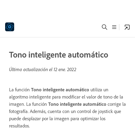
Tono inteligente automático
Última actualización el
12 ene. 2022
La función
Tono inteligente automático
utiliza un
algoritmo inteligente para modificar el valor de tono de la
imagen. La función
Tono inteligente automático
corrige la
fotografía. Además, cuenta con un control de joystick que
puede desplazar por la imagen para optimizar los
resultados.