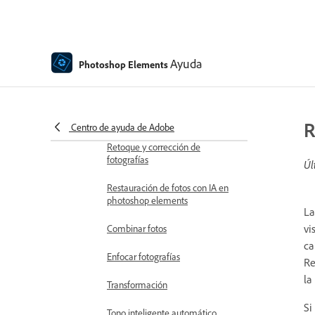
Procesamiento de archivos de
imagen RAW de cámara
Ayuda
Photoshop Elements
Adición de desenfoque,
sustitución de colores y clonación
de áreas de imagen
Ajuste de sombras y luz
R
Centro de ayuda de Adobe
Retoque y corrección de
fotografías
Úl
Restauración de fotos con IA en
photoshop elements
La
vi
Combinar fotos
ca
Enfocar fotografías
Re
la
Transformación
Si
Tono inteligente automático