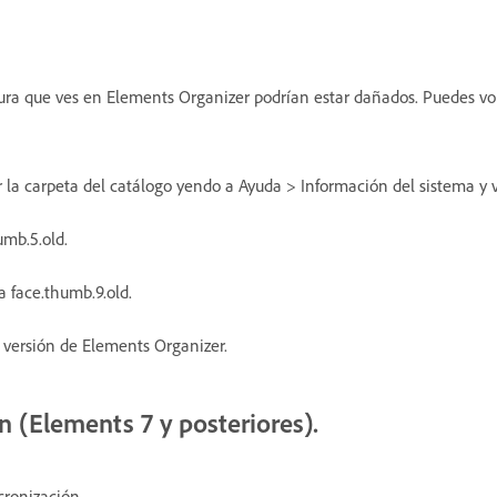
tura que ves en Elements Organizer podrían estar dañados. Puedes vol
 la carpeta del catálogo yendo a Ayuda > Información del sistema y v
mb.5.old.
 face.thumb.9.old.
a versión de Elements Organizer.
n (Elements 7 y posteriores).
cronización.