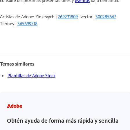
consulte las próximas presentaciones y
eventos
bajo demanda.
Artistas de Adobe: Zinkevych |
269231809
, Ivector |
300285667
,
Tierney |
365699718
Temas similares
Plantillas de Adobe Stock
Obtén ayuda de forma más rápida y sencilla