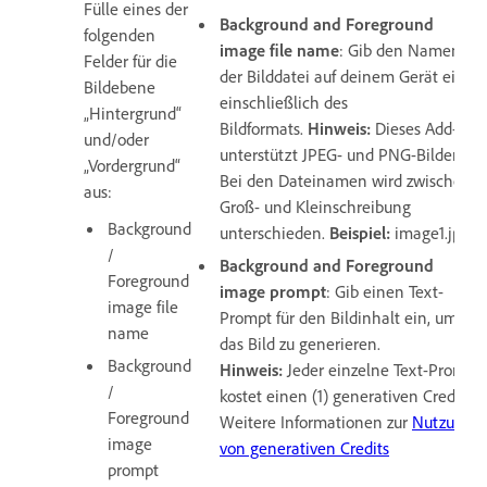
Fülle eines der
Background and Foreground
folgenden
image file name
: Gib den Namen
Felder für die
der Bilddatei auf deinem Gerät ein,
Bildebene
einschließlich des
„Hintergrund“
Bildformats.
Hinweis:
Dieses Add-on
und/oder
unterstützt JPEG- und PNG-Bilder.
„Vordergrund“
Bei den Dateinamen wird zwischen
aus:
Groß- und Kleinschreibung
Background
unterschieden.
Beispiel:
image1.jpeg.
/
Background and Foreground
Foreground
image prompt
: Gib einen Text-
image file
Prompt für den Bildinhalt ein, um
name
das Bild zu generieren.
Background
Hinweis:
Jeder einzelne Text-Prompt
/
kostet einen (1) generativen Credit.
Foreground
Weitere Informationen zur
Nutzung
image
von generativen Credits
prompt