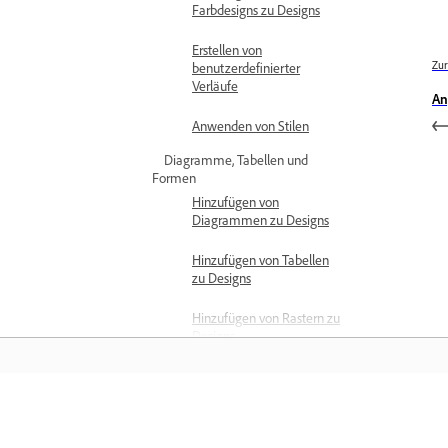
Farbdesigns zu Designs
Erstellen von
Zur
benutzerdefinierter
Verläufe
An
Anwenden von Stilen
Diagramme, Tabellen und
Formen
Hinzufügen von
Diagrammen zu Designs
Hinzufügen von Tabellen
zu Designs
Hinzufügen von Rastern zu
Designs
Hinzufügen und Anpassen
von Formen
Ebenen und Seiten anordnen
Training