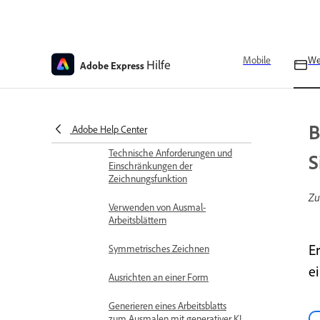
Anpassen von Vorlagen durch
schnelles Ersetzen
Benutzerdefinierte Vorlagen
Mobile
W
Hilfe
Adobe Express
für Organisationen, Freigabe
und Sichtbarkeit
Erstellen von Zeichnungen
Zeichnen mit Pinseln
B
Adobe Help Center
Technische Anforderungen und
S
Einschränkungen der
Zeichnungsfunktion
Zu
Verwenden von Ausmal-
Arbeitsblättern
E
Symmetrisches Zeichnen
e
Ausrichten an einer Form
Generieren eines Arbeitsblatts
zum Ausmalen mit generativer KI