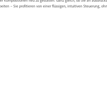
er Kompositionen neu zu gestalten. Ganz gleich, ob Sie an ausdruc
beiten – Sie profitieren von einer flüssigen, intuitiven Steuerung, o