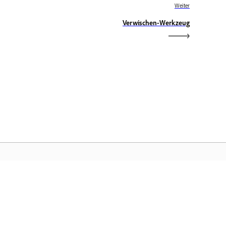
Weiter
Verwischen-Werkzeug
obe-Startseite
eife auf deine bevorzugten Creative