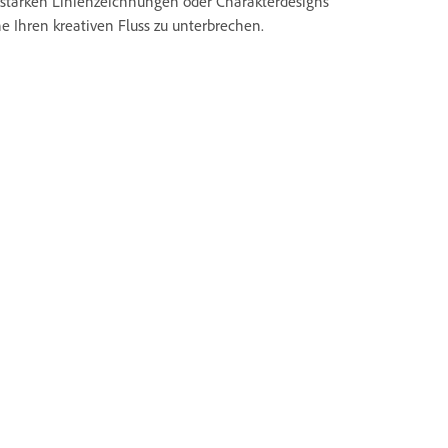
ksstarken Linienzeichnungen oder Charakterdesigns
hne Ihren kreativen Fluss zu unterbrechen.