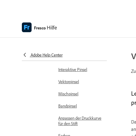
Formen automatisch als
Vektorebenen hinzufügen
Transformiere deine
Hilfe
Auswahlen
Fresco
Pinsel-Übersicht in Adobe
Fresco
V
Adobe Help Center
Pixelpinsel
Interaktive Pinsel
Zu
Vektorpinsel
L
Mischpinsel
p
Bandpinsel
Anpassen der Druckkurve
D
für den Stift
an
Farben