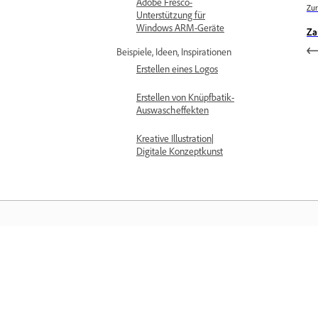
Adobe Fresco-
Zur
Unterstützung für
Windows ARM-Geräte
Za
Beispiele, Ideen, Inspirationen
Erstellen eines Logos
Erstellen von Knüpfbatik-
Auswascheffekten
Kreative Illustration|
Digitale Konzeptkunst
Training
Lerne direkt in der Applikation – mit