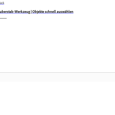
ück
uberstab-Werkzeug | Objekte schnell auswählen
Community
Ad
Nehmen Sie an Diskussionen teil, finden
Gr