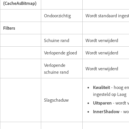
(CacheAsBitmap)
Ondoorzichtig
Wordt standaard inges
Filters
Schuine rand
Wordt verwijderd
Verlopende gloed
Wordt verwijderd
Verlopende
Wordt verwijderd
schuine rand
Kwaliteit
- hoog e
ingesteld op Laag
Slagschaduw
Uitsparen
- wordt 
InnerShadow
- wo