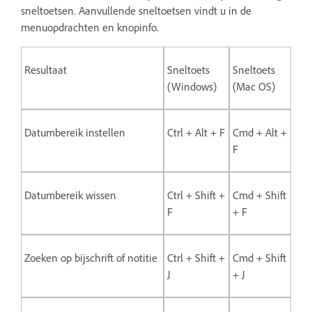
sneltoetsen. Aanvullende sneltoetsen vindt u in de
menuopdrachten en knopinfo.
Resultaat
Sneltoets
Sneltoets
(Windows)
(Mac OS)
Datumbereik instellen
Ctrl + Alt + F
Cmd + Alt +
F
Datumbereik wissen
Ctrl + Shift +
Cmd + Shift
F
+ F
Zoeken op bijschrift of notitie
Ctrl + Shift +
Cmd + Shift
J
+ J