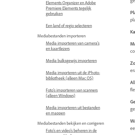
ge
Elements Organizer en Adobe
Premiere Elements tegelijk
Pl
gebruiken
pl
Een land of regio selecteren
Ka
Mediabestanden importeren
Media importeren van camera's
M
en kaartlezers
co
Media bulksgewijs importeren
Zo
er
Media importeren uit de iPhoto-
bibliotheek (alleen Mac OS)
Al
fl
Foto's importeren van scanners
(alleen Windows)
Ge
Media importeren uit bestanden
ge
en mappen
Wa
Mediabestanden bekijken en corrigeren
ee
Foto's en video's beheren in de