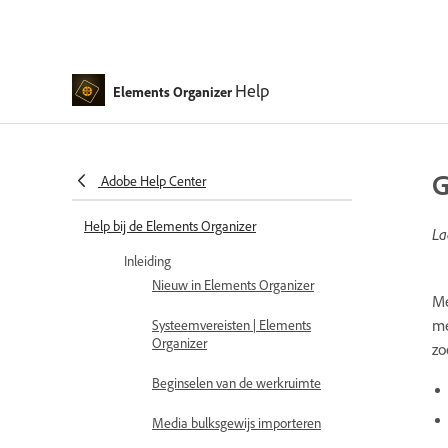
Help
Elements Organizer
G
Adobe Help Center
Help bij de Elements Organizer
La
Inleiding
Nieuw in Elements Organizer
Me
me
Systeemvereisten | Elements
Organizer
zo
Beginselen van de werkruimte
Media bulksgewijs importeren