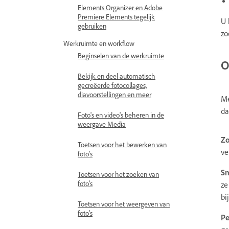
Elements Organizer en Adobe
Premiere Elements tegelijk
U 
gebruiken
zo
Werkruimte en workflow
Beginselen van de werkruimte
O
Bekijk en deel automatisch
gecreëerde fotocollages,
diavoorstellingen en meer
Me
da
Foto's en video's beheren in de
weergave Media
Zo
Toetsen voor het bewerken van
ve
foto's
Sm
Toetsen voor het zoeken van
foto's
ze
bi
Toetsen voor het weergeven van
foto's
Pe