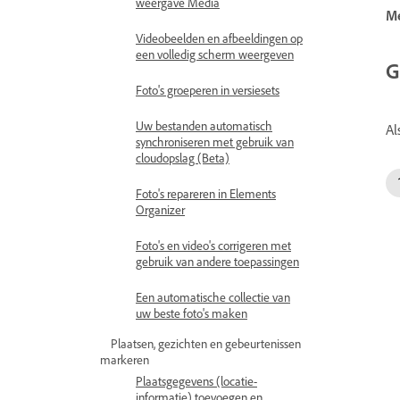
weergave Media
M
Videobeelden en afbeeldingen op
een volledig scherm weergeven
G
Foto's groeperen in versiesets
Uw bestanden automatisch
Al
synchroniseren met gebruik van
cloudopslag (Beta)
Foto's repareren in Elements
Organizer
Foto's en video's corrigeren met
gebruik van andere toepassingen
Een automatische collectie van
uw beste foto's maken
Plaatsen, gezichten en gebeurtenissen
markeren
Plaatsgegevens (locatie-
informatie) toevoegen en