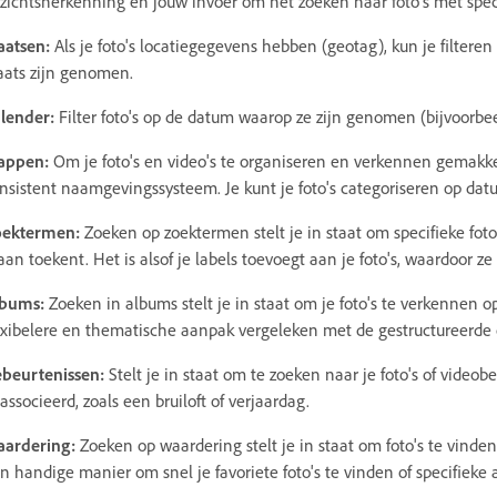
zichtsherkenning en jouw invoer om het zoeken naar foto's met spec
aatsen:
Als je foto's locatiegegevens hebben (geotag), kun je filteren
aats zijn genomen.
lender:
Filter foto's op de datum waarop ze zijn genomen (bijvoorbee
appen:
Om je foto's en video's te organiseren en verkennen gemakk
nsistent naamgevingssysteem. Je kunt je foto's categoriseren op dat
ektermen:
Zoeken op zoektermen stelt je in staat om specifieke foto
aan toekent. Het is alsof je labels toevoegt aan je foto's, waardoor ze
bums:
Zoeken in albums stelt je in staat om je foto's te verkennen 
exibelere en thematische aanpak vergeleken met de gestructureerde
beurtenissen:
Stelt je in staat om te zoeken naar je foto's of vide
associeerd, zoals een bruiloft of verjaardag.
ardering:
Zoeken op waardering stelt je in staat om foto's te vind
n handige manier om snel je favoriete foto's te vinden of specifieke a