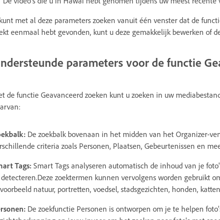
De video's die u in Hawaï hebt genomen tijdens uw meest recente 
kunt met al deze parameters zoeken vanuit één venster dat de funct
ekt eenmaal hebt gevonden, kunt u deze gemakkelijk bewerken of d
ndersteunde parameters voor de functie G
t de functie Geavanceerd zoeken kunt u zoeken in uw mediabestan
arvan:
ekbalk:
De zoekbalk bovenaan in het midden van het Organizer-venst
rschillende criteria zoals Personen, Plaatsen, Gebeurtenissen en mee
art Tags:
Smart Tags analyseren automatisch de inhoud van je foto'
 detecteren.Deze zoektermen kunnen vervolgens worden gebruikt om sn
jvoorbeeld natuur, portretten, voedsel, stadsgezichten, honden, katten
rsonen:
De zoekfunctie Personen is ontworpen om je te helpen foto