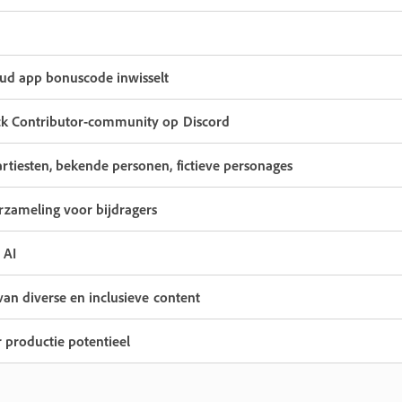
oud app bonuscode inwisselt
ck Contributor-community op Discord
rtiesten, bekende personen, fictieve personages
erzameling voor bijdragers
 AI
van diverse en inclusieve content
r productie potentieel