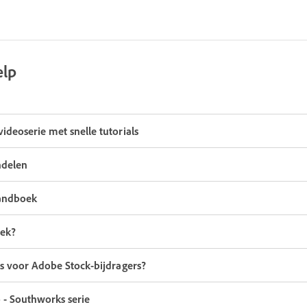
elp
ideoserie met snelle tutorials
ndelen
handboek
oek?
es voor Adobe Stock-bijdragers?
 - Southworks serie