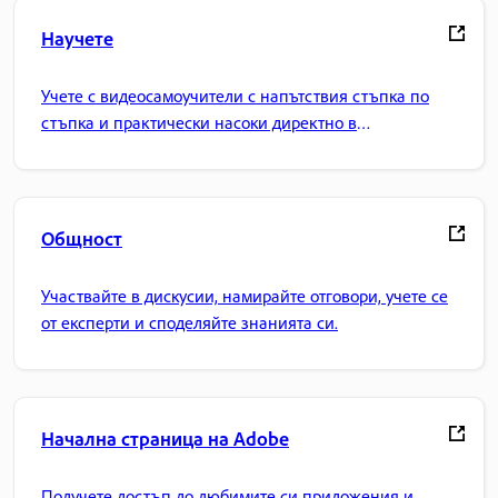
Научете
Учете с видеосамоучители с напътствия стъпка по
стъпка и практически насоки директно в
приложението.
Общност
Участвайте в дискусии, намирайте отговори, учете се
от експерти и споделяйте знанията си.
Начална страница на Adobe
Получете достъп до любимите си приложения и