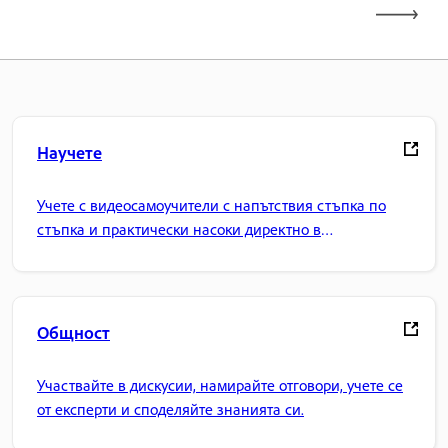
Научете
Учете с видеосамоучители с напътствия стъпка по
стъпка и практически насоки директно в
приложението.
Общност
Участвайте в дискусии, намирайте отговори, учете се
от експерти и споделяйте знанията си.