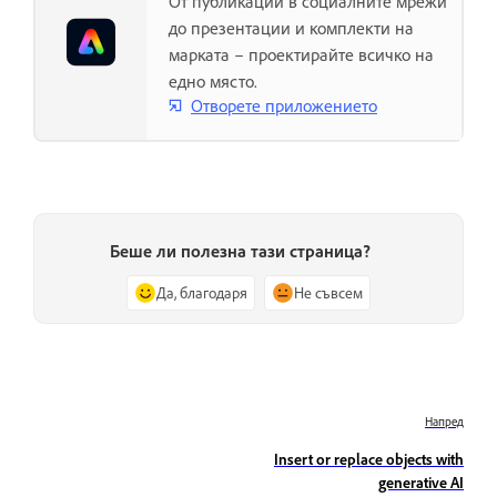
От публикации в социалните мрежи
до презентации и комплекти на
марката – проектирайте всичко на
едно място.
Отворете приложението
Беше ли полезна тази страница?
Да, благодаря
Не съвсем
Напред
Insert or replace objects with
generative AI