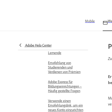
Adobe Express-Konto für
Schülerinnen und Schüler
Übersicht der
Klassenräume
Mobile
W
Kommentieren von
Aufgaben
Löschen deines Adobe
P
Adobe Help Center
Express-Kontos für
Lernende
Zu
Empfehlung von
Studierenden und
Verdienen von Prämien
Er
Adobe Express für
be
Bildungseinrichtungen –
Häufig gestellte Fragen
Ma
Verwende einen
ve
Empfehlungslink, um ein
neues Konto einzurichten