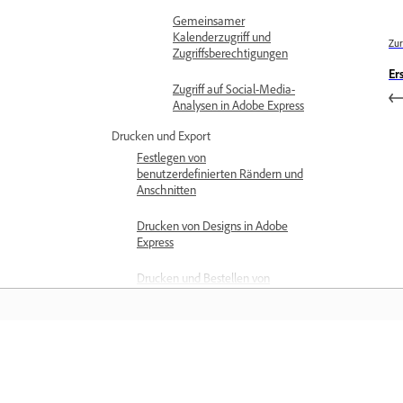
Gemeinsamer
Kalenderzugriff und
Zur
Zugriffsberechtigungen
Er
Zugriff auf Social-Media-
Analysen in Adobe Express
Drucken und Export
Festlegen von
benutzerdefinierten Rändern und
Anschnitten
Drucken von Designs in Adobe
Express
Drucken und Bestellen von
Designs
Exportieren von Präsentationen
Herunterladen von PDF-Dateien
Training
mit CMYK-Farbprofil