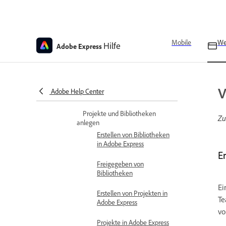
Verknüpfen von Brands
mit Projekten
Mehrere
Brandingelemente
Mobile
W
Hilfe
Adobe Express
auswählen
Anzeigen von
Analysedaten für
benutzerdefinierte
V
Adobe Help Center
Vorlagen
Projekte und Bibliotheken
Zu
anlegen
Erstellen von Bibliotheken
in Adobe Express
E
Freigegeben von
Bibliotheken
Ei
Erstellen von Projekten in
Te
Adobe Express
vo
Projekte in Adobe Express