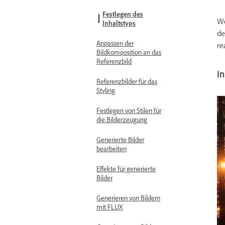
Festlegen des
We
Inhaltstyps
de
Anpassen der
re
Bildkomposition an das
Referenzbild
In
Referenzbilder für das
Styling
Festlegen von Stilen für
die Bilderzeugung
Generierte Bilder
bearbeiten
Effekte für generierte
Bilder
Generieren von Bildern
mit FLUX