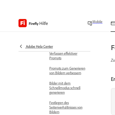
Zugriff auf Adobe Firefly
Firefly-Arbeitsbereich –
Übersicht
Mobile
Hilfe
Firefly
Mit Bildern arbeiten
Generiere Bilder
Generieren von Bildern
aus Textbeschreibungen
F
Adobe Help Center
Verfassen effektiver
Prompts
Zu
Prompts zum Generieren
von Bildern verbessern
Er
Bilder mit dem
Schnellmodus schnell
generieren
Festlegen des
Seitenverhältnisses von
Bildern