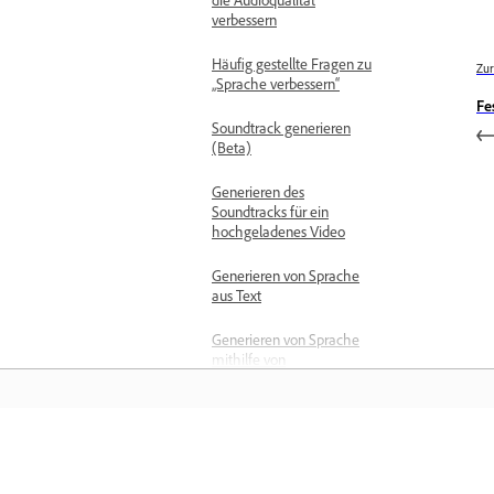
verbessern
Häufig gestellte Fragen zu
Zur
„Sprache verbessern“
Fe
Soundtrack generieren
(Beta)
Generieren des
Soundtracks für ein
hochgeladenes Video
Generieren von Sprache
aus Text
Generieren von Sprache
mithilfe von
Partnermodellen
Korrigieren der
Aussprache im
gesprochenen Text
Training