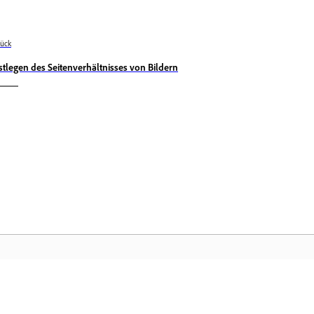
ück
stlegen des Seitenverhältnisses von Bildern
Community
Ad