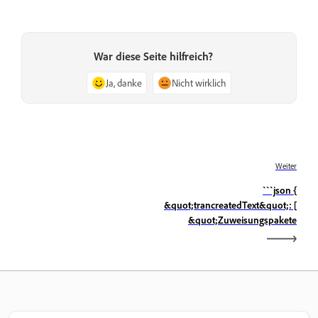
War diese Seite hilfreich?
Ja, danke
Nicht wirklich
Weiter
```json {
&quot;trancreatedText&quot;: [
&quot;Zuweisungspakete