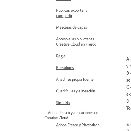
Publicar, exportar y
compartir
Máscaras de capas
Acceso a las bibliotecas
Creative Cloud en Fresco
Regla
A 
y 
Borradores
B 
Añadir su propia fuente
se
C 
Cuadrículas y alineación
ex
D 
Simetría
To
Adobe Fresco y aplicaciones de
Creative Cloud
E 
Adobe Fresco y Photoshop