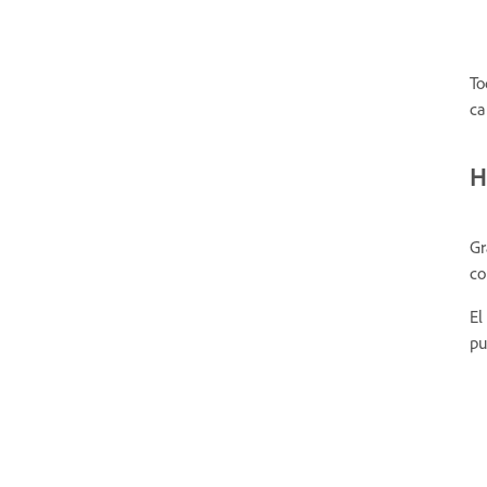
To
ca
H
Gr
co
El
pu