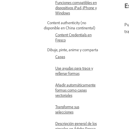
Funciones compatibles en
E
dispositivos iPad, iPhone y
Windows
Content authenticity (no
Pu
disponible en China continental)
tr
Content Credentials en
Fresco
Dibuje, pinte, anime y comparta
Capas
Use ayudas para trace y
rellenar formas
Añadir automáticamente
formas como capas
vectoriales
Transforme sus
selecciones
Descripción general de los
pinceles en Adobe Fresco