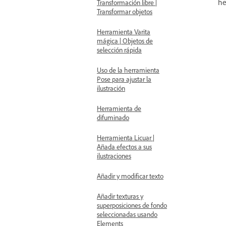
he
Transformación libre |
Transformar objetos
Herramienta Varita
mágica | Objetos de
selección rápida
Uso de la herramienta
Pose para ajustar la
ilustración
Herramienta de
difuminado
Herramienta Licuar |
Añada efectos a sus
ilustraciones
Añadir y modificar texto
Añadir texturas y
superposiciones de fondo
seleccionadas usando
Elements