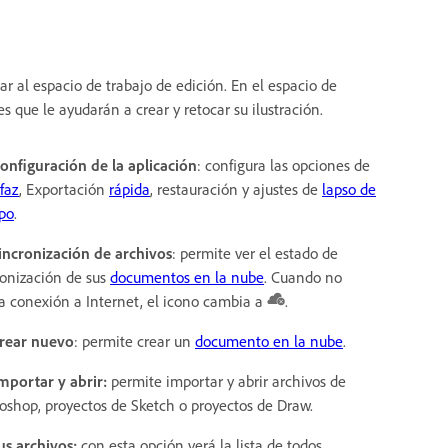
r al espacio de trabajo de edición. En el espacio de
s que le ayudarán a crear y retocar su ilustración.
Configuración de la aplicación
: configura las opciones de
faz
, Exportación
rápida
, restauración y ajustes de
lapso de
po
.
Sincronización de archivos
: permite ver el estado de
ronización de sus
documentos en la nube
. Cuando no
a conexión a Internet, el icono cambia a
.
Crear nuevo
: permite crear un
documento en la nube
.
Importar y abrir:
permite importar y abrir archivos de
oshop, proyectos de Sketch o proyectos de Draw.
Tus archivos:
con esta opción verá la lista de todos