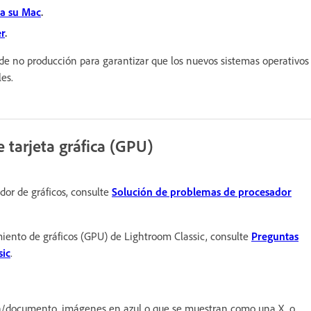
ra su Mac
.
r
.
de no producción para garantizar que los nuevos sistemas operativos
es.
e tarjeta gráfica (GPU)
dor de gráficos, consulte
Solución de problemas de procesador
iento de gráficos (GPU) de Lightroom Classic, consulte
Preguntas
sic
.
la/documento, imágenes en azul o que se muestran como una X, o