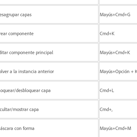
esagrupar capas
Mayús+Cmd+G
rear componente
Cmd+K
ditar componente principal
Mayús+Cmd+K
olver a la instancia anterior
Mayús+Opción + 
loquear/desbloquear capa
Cmd+L
cultar/mostrar capa
Cmd+,
áscara con forma
Mayús+Cmd+M