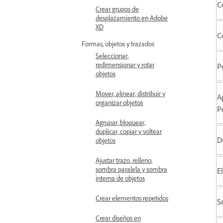
C
Crear grupos de
desplazamiento en Adobe
XD
C
Formas, objetos y trazados
Seleccionar,
redimensionar y rotar
P
objetos
Mover, alinear, distribuir y
A
organizar objetos
P
Agrupar, bloquear,
duplicar, copiar y voltear
D
objetos
Ajustar trazo, relleno,
sombra paralela y sombra
E
interna de objetos
Crear elementos repetidos
S
Crear diseños en