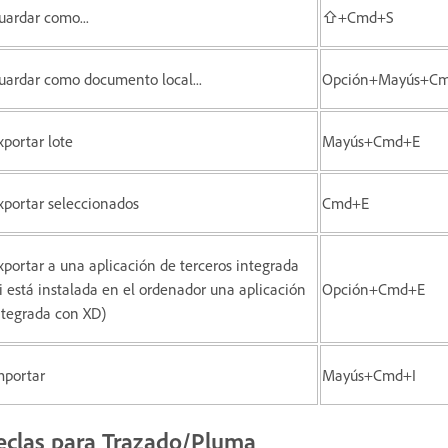
uardar como...
⇧+Cmd+S
uardar como documento local...
Opción+Mayús+C
xportar lote
Mayús+Cmd+E
xportar seleccionados
Cmd+E
xportar a una aplicación de terceros integrada
si está instalada en el ordenador una aplicación
Opción+Cmd+E
ntegrada con XD)
mportar
Mayús+Cmd+I
eclas para Trazado/Pluma