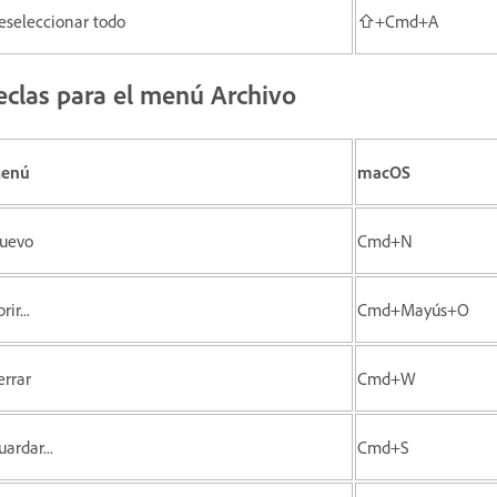
eseleccionar todo
⇧+Cmd+A
eclas para el menú Archivo
enú
macOS
uevo
Cmd+N
rir...
Cmd+Mayús+O
errar
Cmd+W
ardar...
Cmd+S