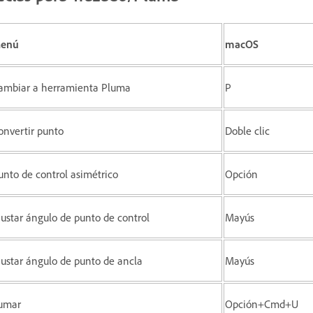
enú
macOS
ambiar a herramienta Pluma
P
onvertir punto
Doble clic
unto de control asimétrico
Opción
justar ángulo de punto de control
Mayús
justar ángulo de punto de ancla
Mayús
umar
Opción+Cmd+U