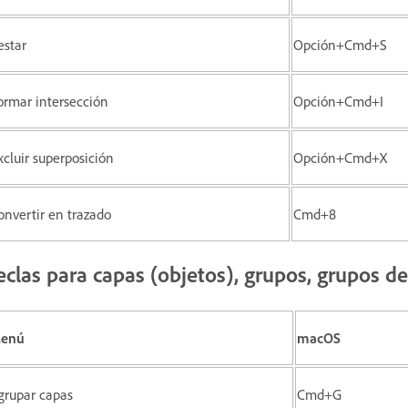
estar
Opción+Cmd+S
ormar intersección
Opción+Cmd+I
xcluir superposición
Opción+Cmd+X
onvertir en trazado
Cmd+8
eclas para capas (objetos), grupos, grupos d
enú
macOS
grupar capas
Cmd+G