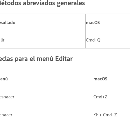
étodos abreviados generales
esultado
macOS
lir
Cmd+Q
eclas para el menú Editar
enú
macOS
eshacer
Cmd+Z
ehacer
⇧ + Cmd+Z