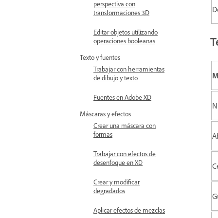
perspectiva con
D
transformaciones 3D
Editar objetos utilizando
T
operaciones booleanas
Texto y fuentes
Trabajar con herramientas
M
de dibujo y texto
Fuentes en Adobe XD
N
Máscaras y efectos
Crear una máscara con
formas
Ab
Trabajar con efectos de
desenfoque en XD
C
Crear y modificar
degradados
Gu
Aplicar efectos de mezclas