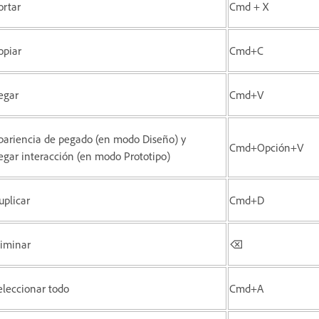
ortar
Cmd + X
opiar
Cmd+C
egar
Cmd+V
pariencia de pegado (en modo Diseño) y
Cmd+Opción+V
egar interacción (en modo Prototipo)
uplicar
Cmd+D
liminar
⌫
eleccionar todo
Cmd+A