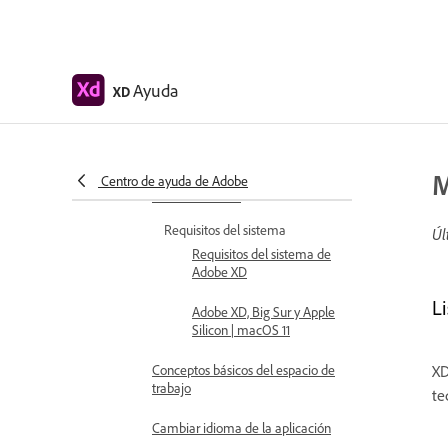
Introducción
Actualizaciones de versiones
Ayuda
XD
Preguntas habituales
Diseñar, crear prototipos y
compartir con Adobe XD
M
Centro de ayuda de Adobe
Gestión de color
Requisitos del sistema
Úl
Requisitos del sistema de
Adobe XD
L
Adobe XD, Big Sur y Apple
Silicon | macOS 11
Conceptos básicos del espacio de
XD
trabajo
te
Cambiar idioma de la aplicación