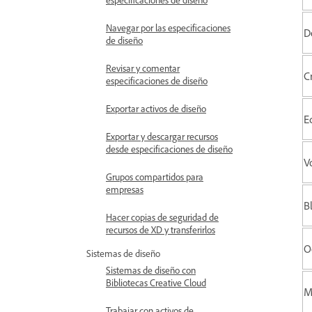
Navegar por las especificaciones
D
de diseño
Revisar y comentar
C
especificaciones de diseño
Exportar activos de diseño
E
Exportar y descargar recursos
desde especificaciones de diseño
V
Grupos compartidos para
empresas
B
Hacer copias de seguridad de
recursos de XD y transferirlos
O
Sistemas de diseño
Sistemas de diseño con
Bibliotecas Creative Cloud
M
Trabajar con activos de