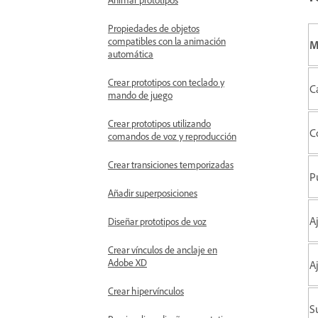
Propiedades de objetos
compatibles con la animación
M
automática
Crear prototipos con teclado y
C
mando de juego
Crear prototipos utilizando
C
comandos de voz y reproducción
Crear transiciones temporizadas
P
Añadir superposiciones
A
Diseñar prototipos de voz
Crear vínculos de anclaje en
Adobe XD
A
Crear hipervínculos
S