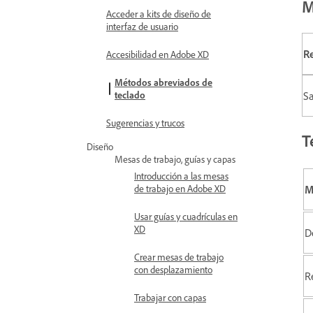
M
Acceder a kits de diseño de
interfaz de usuario
R
Accesibilidad en Adobe XD
Métodos abreviados de
Sa
teclado
Sugerencias y trucos
T
Diseño
Mesas de trabajo, guías y capas
Introducción a las mesas
M
de trabajo en Adobe XD
Usar guías y cuadrículas en
XD
D
Crear mesas de trabajo
con desplazamiento
R
Trabajar con capas