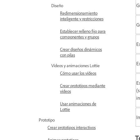
G
Diseño
Redimensionamiento
inteligente y restricciones
G
Establecer relleno fijo para
componentes y grupos
E
Crear diseños dinámicos
con pilas
E
Vídeos y animaciones Lottie
Cómo usar los vídeos
E
Crear prototipos mediante
(
vídeos
i
Usar animaciones de
Lottie
I
Prototipo
Crear prototipos interactivos
T
Animar prototipos