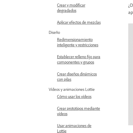
¿D
Crear y modificar
degradados
ap
Aplicar efectos de mezclas
Diseño
Redimensionamiento
inteligente y restricciones
Establecer relleno fijo para
componentes y grupos
Crear diseños dinámicos
con pilas
Vídeos y animaciones Lottie
Cómo usar los vídeos
Crear prototipos mediante
vídeos
Usar animaciones de
Lottie