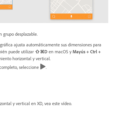
un grupo desplazable.
 gráfica ajusta automáticamente sus dimensiones para
bién puede utilizar
⇧⌘D
en macOS y
Mayús + Ctrl +
ento horizontal y vertical.
l completo, seleccione
.
ntal y vertical en XD, vea este vídeo.