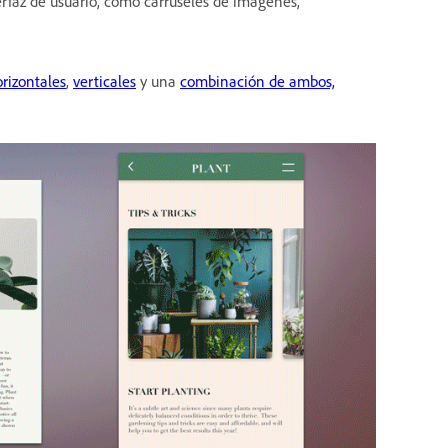
erfaz de usuario, como carruseles de imágenes,
rizontales
,
verticales
y una
combinación de ambos,