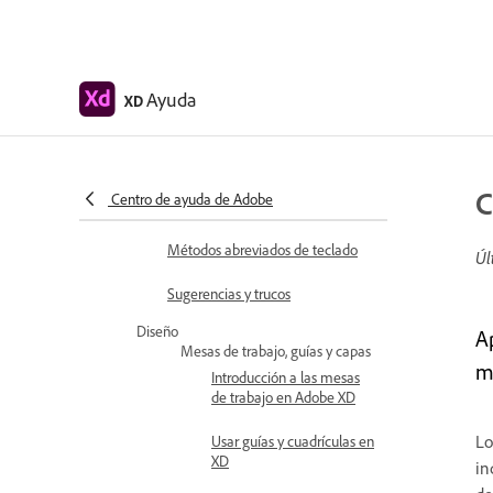
Conceptos básicos del espacio de
trabajo
Ayuda
Cambiar idioma de la aplicación
XD
Acceder a kits de diseño de
interfaz de usuario
C
Centro de ayuda de Adobe
Accesibilidad en Adobe XD
Métodos abreviados de teclado
Úl
Sugerencias y trucos
Diseño
A
Mesas de trabajo, guías y capas
m
Introducción a las mesas
de trabajo en Adobe XD
Lo
Usar guías y cuadrículas en
XD
in