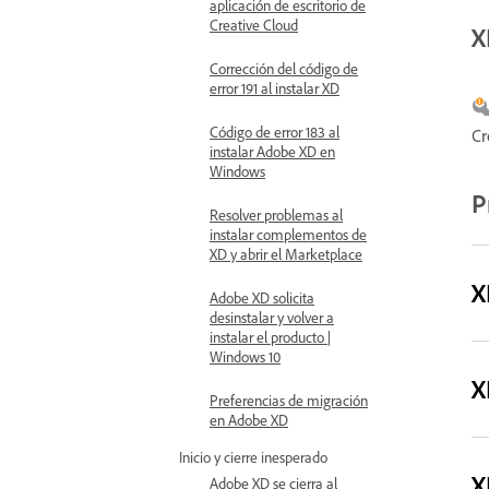
aplicación de escritorio de
Creative Cloud
X
Corrección del código de
error 191 al instalar XD
Código de error 183 al
Cr
instalar Adobe XD en
Windows
P
Resolver problemas al
instalar complementos de
XD y abrir el Marketplace
X
Adobe XD solicita
desinstalar y volver a
instalar el producto |
Windows 10
X
Preferencias de migración
en Adobe XD
Inicio y cierre inesperado
X
Adobe XD se cierra al