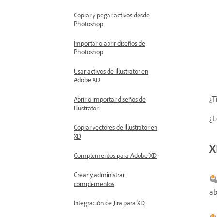
Copiar y pegar activos desde
Photoshop
Importar o abrir diseños de
Photoshop
Usar activos de Illustrator en
Adobe XD
¿T
Abrir o importar diseños de
Illustrator
¿L
Copiar vectores de Illustrator en
XD
X
Complementos para Adobe XD
Crear y administrar
complementos
ab
Integración de Jira para XD