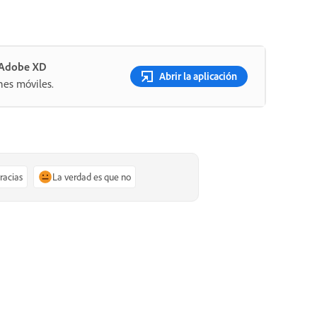
n Adobe XD
Abrir la aplicación
nes móviles.
gracias
La verdad es que no