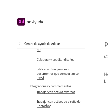
Migre sus sistemas de diseño a
Bibliotecas Creative Cloud
Trabajar con tokens de diseño
Ayuda
XD
Usar activos de Bibliotecas
Creative Cloud
Documentos en la nube
P
Centro de ayuda de Adobe
Documentos en la nube en Adobe
XD
Úl
Colaborar y coeditar diseños
Edite con otras personas
H
documentos que compartan con
usted
l
Integraciones y complementos
Trabajar con activos externos
Trabajar con activos de diseño de
Photoshop