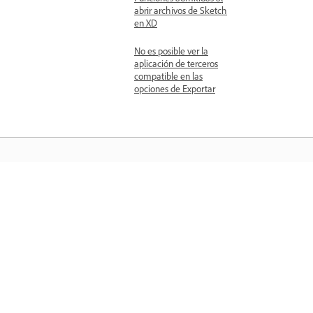
abrir archivos de Sketch
en XD
No es posible ver la
aplicación de terceros
compatible en las
opciones de Exportar
Aprender
Aprenda con tutoriales en vídeo paso 
paso y orientación práctica directame
en la aplicación.