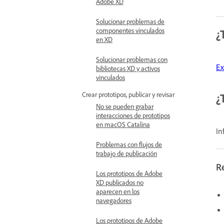
Adobe XD
Solucionar problemas de
componentes vinculados
¿
en XD
Solucionar problemas con
Ex
bibliotecas XD y activos
vinculados
Crear prototipos, publicar y revisar
¿
No se pueden grabar
interacciones de prototipos
en macOS Catalina
In
Problemas con flujos de
trabajo de publicación
R
Los prototipos de Adobe
XD publicados no
aparecen en los
navegadores
Los prototipos de Adobe