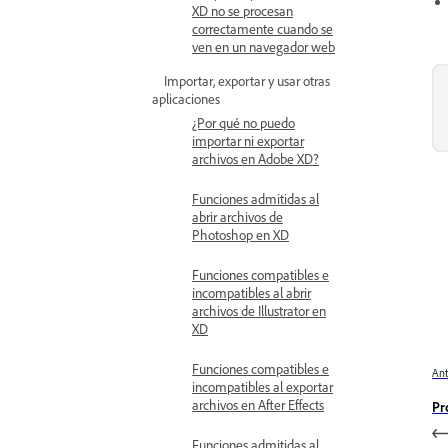
XD no se procesan
correctamente cuando se
ven en un navegador web
Importar, exportar y usar otras
aplicaciones
¿Por qué no puedo
importar ni exportar
archivos en Adobe XD?
Funciones admitidas al
abrir archivos de
Photoshop en XD
Funciones compatibles e
incompatibles al abrir
archivos de Illustrator en
XD
Funciones compatibles e
Ant
incompatibles al exportar
archivos en After Effects
Pr
Funciones admitidas al