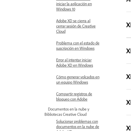
iniciar la aplicación en
Windows 10
Adobe XD se cierra al
X
cerrar sesión de Creative
Cloud
Problema con el estado de
suscripción en Windows
X
Error al intentar iniciar
Adobe XD en Windows
X
Cómo generar volcados en
un equipo Windows
Compartir registros de
bloqueo con Adobe
X
Documentos en la nube y
Bibliotecas Creative Cloud
Solucionar problemas con
X
documentos en la nube de