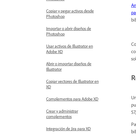
Ar
Copiar y pegar activos desde
pa
Photoshop
bi
Importar o abrir diseños de
Photoshop
Co
Usar activos de Illustrator en
co
Adobe XD
so
Abrir o importar diseños de
Illustrator
R
Copiar vectores de Illustrator en
XD
Un
Complementos para Adobe XD
pu
Crear y administrar
57
complementos
Pa
Integración de Jira para XD
bi