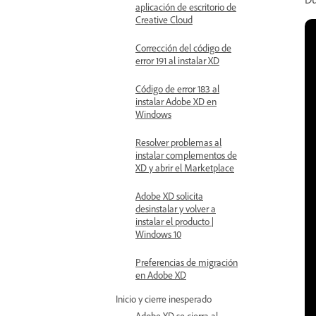
aplicación de escritorio de
Creative Cloud
Corrección del código de
error 191 al instalar XD
Código de error 183 al
instalar Adobe XD en
Windows
Resolver problemas al
instalar complementos de
XD y abrir el Marketplace
Adobe XD solicita
desinstalar y volver a
instalar el producto |
Windows 10
Preferencias de migración
en Adobe XD
Inicio y cierre inesperado
Adobe XD se cierra al