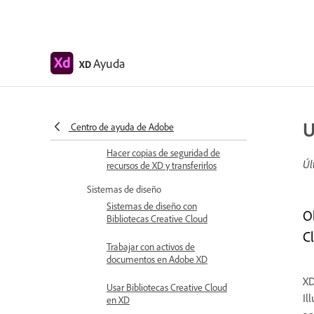
Revisar y comentar
especificaciones de diseño
Exportar activos de diseño
Ayuda
XD
Exportar y descargar recursos
desde especificaciones de diseño
Grupos compartidos para
U
empresas
Centro de ayuda de Adobe
Hacer copias de seguridad de
Úl
recursos de XD y transferirlos
Sistemas de diseño
Sistemas de diseño con
O
Bibliotecas Creative Cloud
Cl
Trabajar con activos de
documentos en Adobe XD
XD
Usar Bibliotecas Creative Cloud
Il
en XD