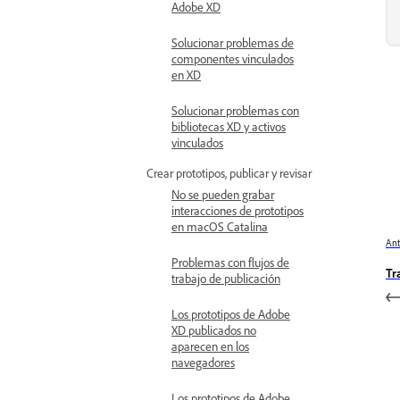
Adobe XD
Solucionar problemas de
componentes vinculados
en XD
Solucionar problemas con
bibliotecas XD y activos
vinculados
Crear prototipos, publicar y revisar
No se pueden grabar
interacciones de prototipos
en macOS Catalina
Ant
Problemas con flujos de
Tr
trabajo de publicación
Los prototipos de Adobe
XD publicados no
aparecen en los
navegadores
Los prototipos de Adobe