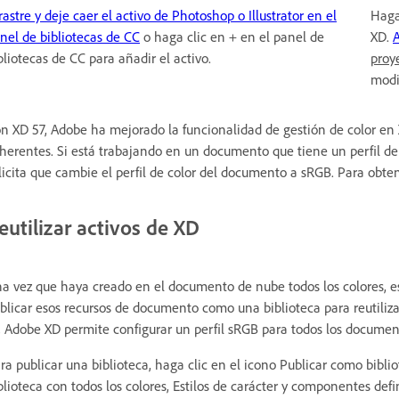
rastre y deje caer el activo de Photoshop o Illustrator en el
Haga
nel de bibliotecas de CC
o haga clic en + en el panel de
XD.
bliotecas de CC para añadir el activo.
proy
modi
n XD 57, Adobe ha mejorado la funcionalidad de gestión de color en 
herentes. Si está trabajando en un documento que tiene un perfil de c
licita que cambie el perfil de color del documento a sRGB. Para obt
eutilizar activos de XD
a vez que haya creado en el documento de nube todos los colores, es
blicar esos recursos de documento como una biblioteca para reutiliz
, Adobe XD permite configurar un perfil sRGB para todos los docume
ra publicar una biblioteca, haga clic en el icono Publicar como bibli
blioteca con todos los colores, Estilos de carácter y componentes de