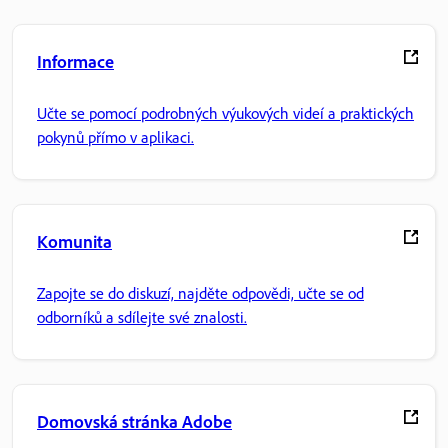
Informace
Učte se pomocí podrobných výukových videí a praktických
pokynů přímo v aplikaci.
Komunita
Zapojte se do diskuzí, najděte odpovědi, učte se od
odborníků a sdílejte své znalosti.
Domovská stránka Adobe