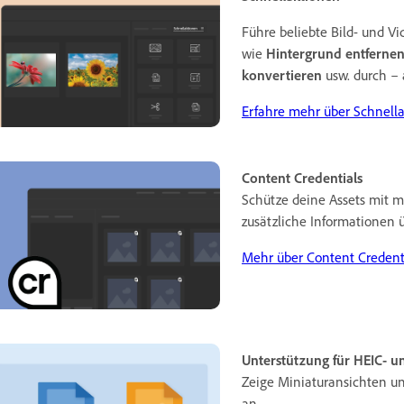
Führe beliebte Bild- und V
wie
Hintergrund entferne
konvertieren
usw. durch – 
Erfahre mehr über Schnella
Content Credentials
Schütze deine Assets mit m
zusätzliche Informationen ü
Mehr über Content Credenti
Unterstützung für HEIC- u
Zeige Miniaturansichten u
an.