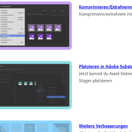
Komprimieren/Extrahiere
Komprimiere/extrahiere müh
Platzieren in Adobe Subst
Jetzt kannst du Asset-Date
Stager platzieren.
Weitere Verbesserungen