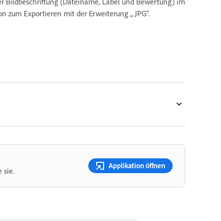
 der Bildbeschriftung (Dateiname, Label und Bewertung) im
on zum Exportieren mit der Erweiterung „.JPG“.
Applikation öffnen
 sie.