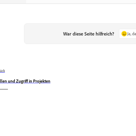
War diese Seite hilfreich?
Ja, d
ück
llen und Zugriff in Projekten