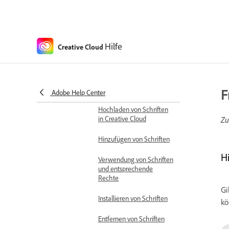
Rollen und Zugriff in Projekten
Freigeben von Assets in
Projekten
Hilfe
Creative Cloud
Wiederverwenden von Assets in
Projekten
Integration mit anderen Applikationen
F
Adobe Help Center
Verwalten von Schriften
Hochladen von Schriften
in Creative Cloud
Zu
Hinzufügen von Schriften
Hi
Verwendung von Schriften
und entsprechende
Rechte
Gi
Installieren von Schriften
kö
Entfernen von Schriften