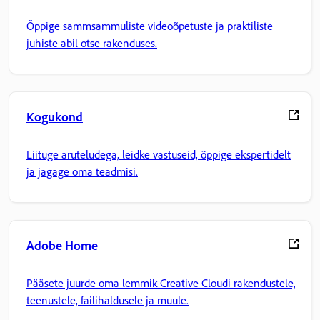
Õppige sammsammuliste videoõpetuste ja praktiliste
juhiste abil otse rakenduses.
Kogukond
Liituge aruteludega, leidke vastuseid, õppige ekspertidelt
ja jagage oma teadmisi.
Adobe Home
Pääsete juurde oma lemmik Creative Cloudi rakendustele,
teenustele, failihaldusele ja muule.