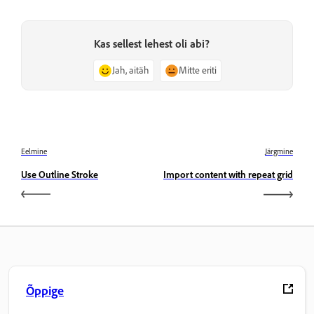
Kas sellest lehest oli abi?
Jah, aitäh
Mitte eriti
Eelmine
Järgmine
Use Outline Stroke
Import content with repeat grid
Õppige