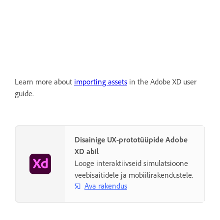
Learn more about
importing assets
in the Adobe XD user
guide.
Disainige UX-prototüüpide Adobe
XD abil
Looge interaktiivseid simulatsioone
veebisaitidele ja mobiilirakendustele.
Ava rakendus