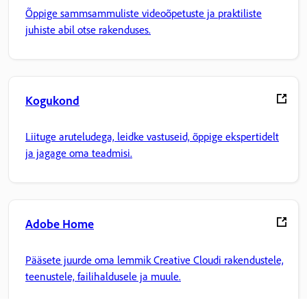
Õppige sammsammuliste videoõpetuste ja praktiliste
juhiste abil otse rakenduses.
Kogukond
Liituge aruteludega, leidke vastuseid, õppige ekspertidelt
ja jagage oma teadmisi.
Adobe Home
Pääsete juurde oma lemmik Creative Cloudi rakendustele,
teenustele, failihaldusele ja muule.